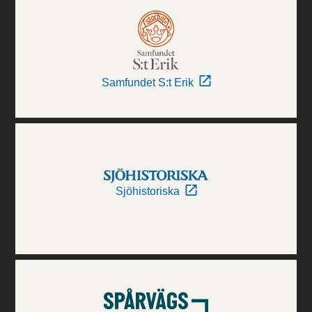
Samfundet S:t Erik
Sjöhistoriska