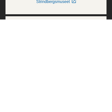
Strindbergsmuseet
Thielska Galleriet
Världskulturmuseerna