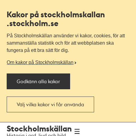
Kakor på stockholmskallan
.stockholm.se
På Stockholmskällan använder vi kakor, cookies, för att
sammanställa statistik och för att webbplatsen ska
fungera på ett bra sätt för dig.
Om kakor på Stockholmskällan
Godkänn alla kakor
Välj vilka kakor vi får använda
Till
Till
Stockholmskällan
navigationen
huvudinnehållet
Historia i ord, ljud och bild