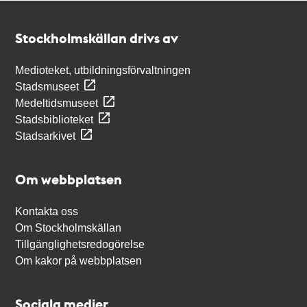
Kontakt
Stockholmskällan
Stockholmskällan drivs av
Medioteket, utbildningsförvaltningen
Stadsmuseet
Medeltidsmuseet
Stadsbiblioteket
Stadsarkivet
Om webbplatsen
Kontakta oss
Om Stockholmskällan
Tillgänglighetsredogörelse
Om kakor på webbplatsen
Sociala medier