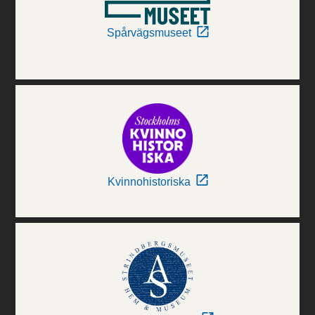
Spårvägsmuseet
Kvinnohistoriska