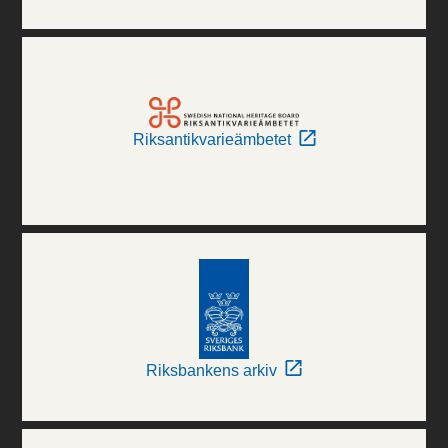
Riksantikvarieämbetet
Riksbankens arkiv