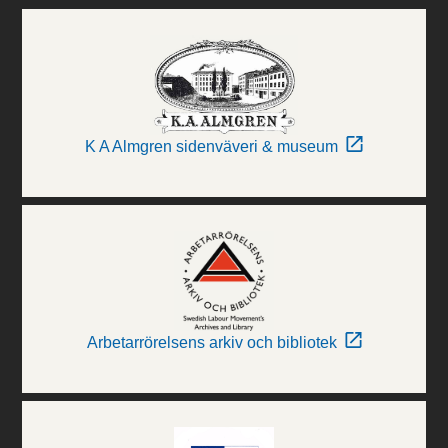
K A Almgren sidenväveri & museum
Arbetarrörelsens arkiv och bibliotek