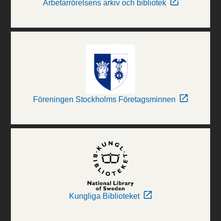
Arbetarrörelsens arkiv och bibliotek
Föreningen Stockholms Företagsminnen
Kungliga Biblioteket