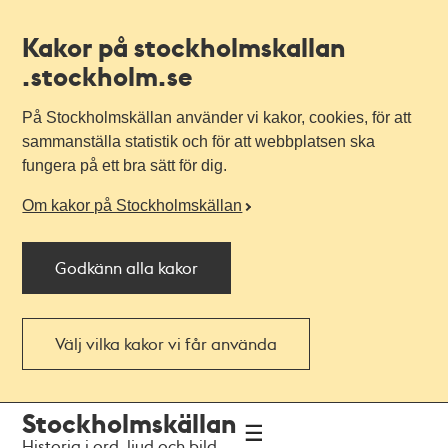
Kakor på stockholmskallan
.stockholm.se
På Stockholmskällan använder vi kakor, cookies, för att
sammanställa statistik och för att webbplatsen ska
fungera på ett bra sätt för dig.
Om kakor på Stockholmskällan
Godkänn alla kakor
Välj vilka kakor vi får använda
Till
Till
Stockholmskällan
navigationen
huvudinnehållet
Historia i ord, ljud och bild