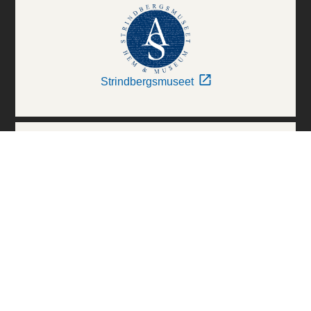
Strindbergsmuseet
Thielska Galleriet