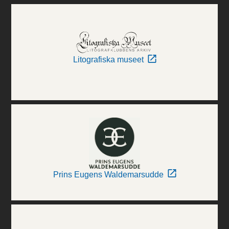
Litografiska museet
Prins Eugens Waldemarsudde