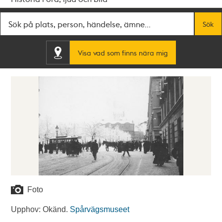
Fritextsök
Sök
Visa vad som finns nära mig
Foto
Upphov: Okänd.
Spårvägsmuseet