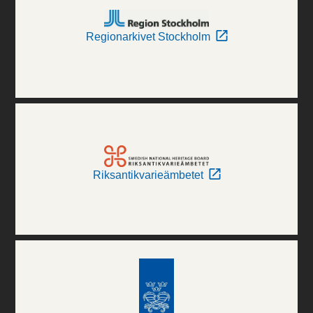
Regionarkivet Stockholm
Riksantikvarieämbetet