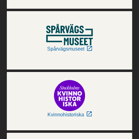
Spårvägsmuseet
Kvinnohistoriska