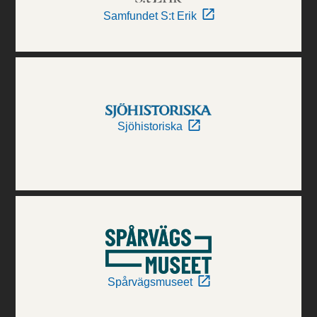
Samfundet S:t Erik
Sjöhistoriska
Spårvägsmuseet