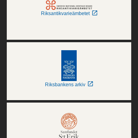
Riksantikvarieämbetet
Riksbankens arkiv