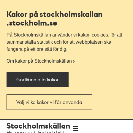
Kakor på stockholmskallan
.stockholm.se
På Stockholmskällan använder vi kakor, cookies, för att
sammanställa statistik och för att webbplatsen ska
fungera på ett bra sätt för dig.
Om kakor på Stockholmskällan
Godkänn alla kakor
Välj vilka kakor vi får använda
Till
Till
Stockholmskällan
navigationen
huvudinnehållet
Historia i ord, ljud och bild