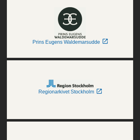
Prins Eugens Waldemarsudde
Regionarkivet Stockholm