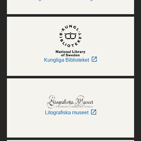
Kungliga Biblioteket
Litografiska museet