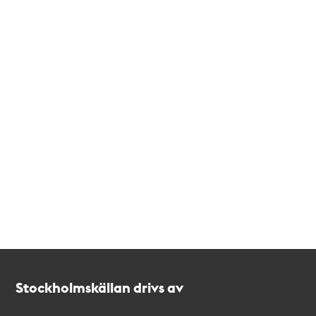
Kontakt
Stockholmskällan
Stockholmskällan drivs av