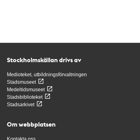
Kontakt
Stockholmskällan
Stockholmskällan drivs av
Medioteket, utbildningsförvaltningen
Stadsmuseet
Medeltidsmuseet
Stadsbiblioteket
Stadsarkivet
Om webbplatsen
Kontakta oss