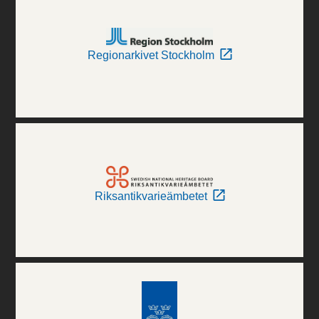
Regionarkivet Stockholm
Riksantikvarieämbetet