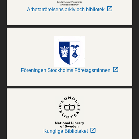
Arbetarrörelsens arkiv och bibliotek
Föreningen Stockholms Företagsminnen
Kungliga Biblioteket