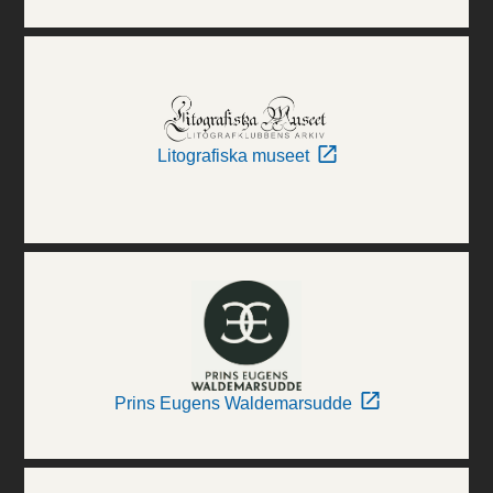
Litografiska museet
Prins Eugens Waldemarsudde