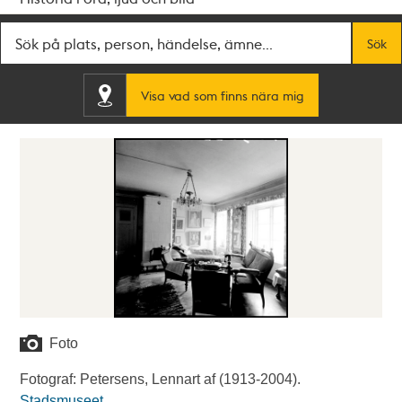
Fritextsök
Sök
Visa vad som finns nära mig
Foto
Fotograf: Petersens, Lennart af (1913-2004).
Stadsmuseet