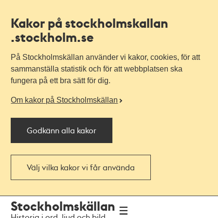
Kakor på stockholmskallan
.stockholm.se
På Stockholmskällan använder vi kakor, cookies, för att
sammanställa statistik och för att webbplatsen ska
fungera på ett bra sätt för dig.
Om kakor på Stockholmskällan
Godkänn alla kakor
Välj vilka kakor vi får använda
Till
Till
Stockholmskällan
navigationen
huvudinnehållet
Historia i ord, ljud och bild