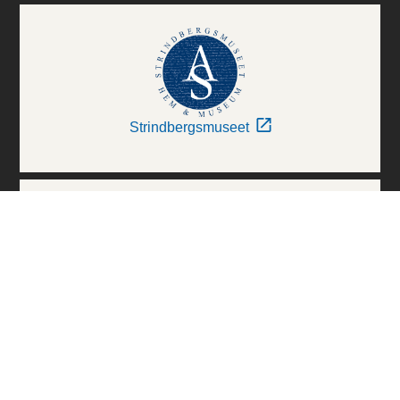
Strindbergsmuseet
Thielska Galleriet