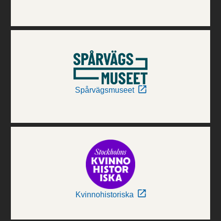
Spårvägsmuseet
Kvinnohistoriska