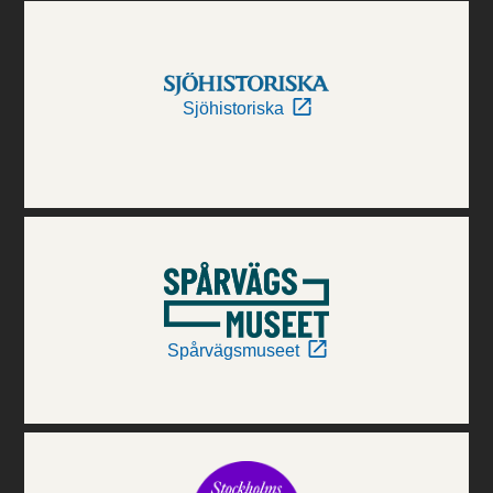
Sjöhistoriska
Spårvägsmuseet