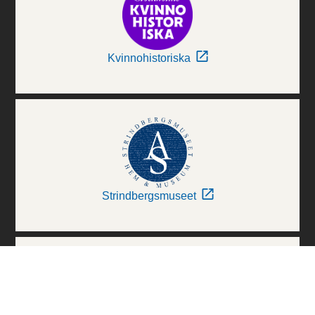
Kvinnohistoriska
Strindbergsmuseet