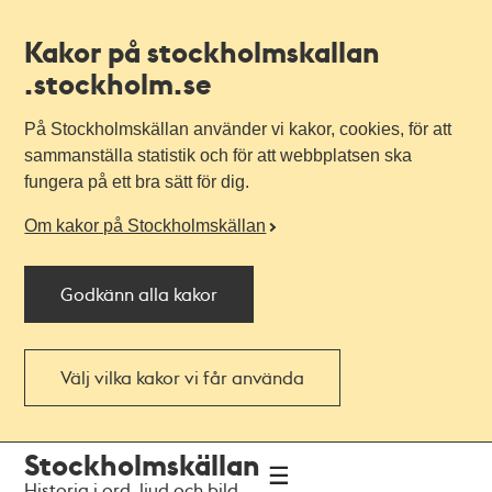
Kakor på stockholmskallan
.stockholm.se
På Stockholmskällan använder vi kakor, cookies, för att
sammanställa statistik och för att webbplatsen ska
fungera på ett bra sätt för dig.
Om kakor på Stockholmskällan
Godkänn alla kakor
Välj vilka kakor vi får använda
Till
Till
Stockholmskällan
navigationen
huvudinnehållet
Historia i ord, ljud och bild