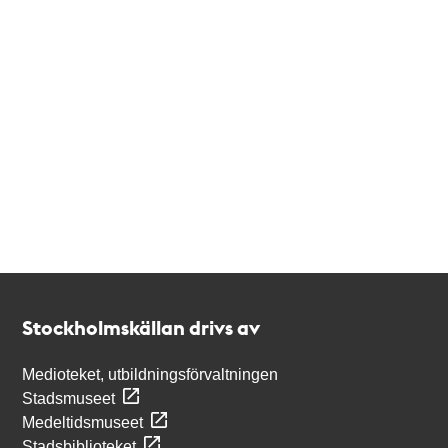
Kontakt
Stockholmskällan
Stockholmskällan drivs av
Medioteket, utbildningsförvaltningen
Stadsmuseet
Medeltidsmuseet
Stadsbiblioteket