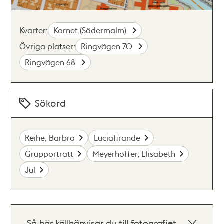
Kvarter:
Kornet (Södermalm)
Övriga platser:
Ringvägen 70
Ringvägen 68
Sökord
Reihe, Barbro
Luciafirande
Grupporträtt
Meyerhöffer, Elisabeth
Jul
Så här källhänvisar du till fotografiet