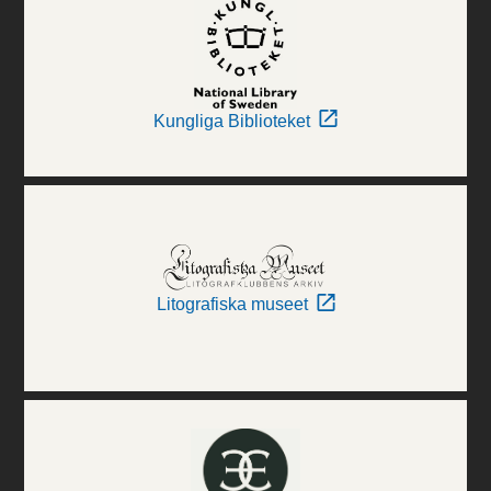
Kungliga Biblioteket
Litografiska museet