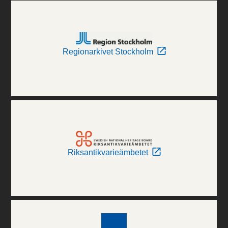
Regionarkivet Stockholm
Riksantikvarieämbetet