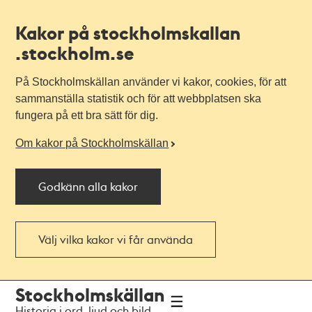
Kakor på stockholmskallan
.stockholm.se
På Stockholmskällan använder vi kakor, cookies, för att
sammanställa statistik och för att webbplatsen ska
fungera på ett bra sätt för dig.
Om kakor på Stockholmskällan
Godkänn alla kakor
Välj vilka kakor vi får använda
Till
Till
Stockholmskällan
navigationen
huvudinnehållet
Historia i ord, ljud och bild