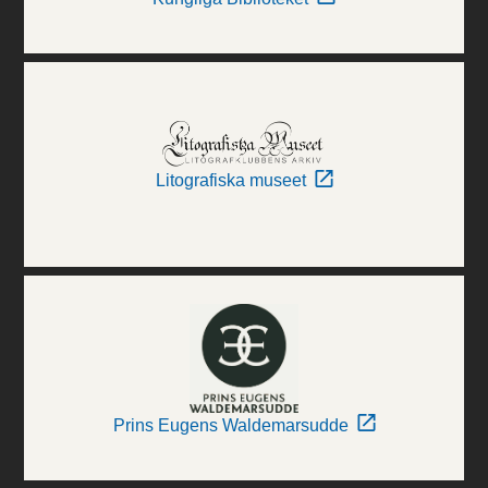
Litografiska museet
Prins Eugens Waldemarsudde