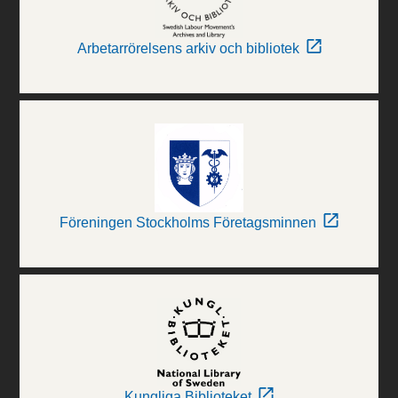
Arbetarrörelsens arkiv och bibliotek
Föreningen Stockholms Företagsminnen
Kungliga Biblioteket