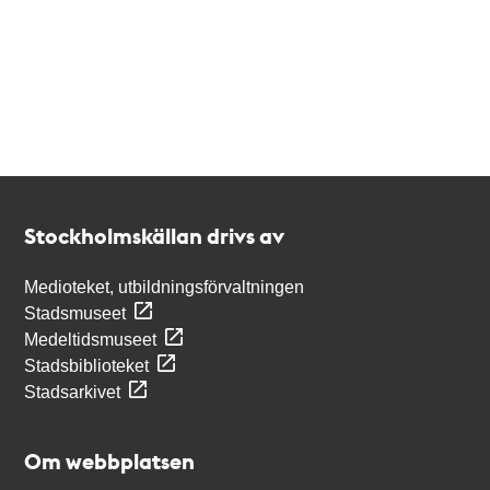
Kontakt
Stockholmskällan
Stockholmskällan drivs av
Medioteket, utbildningsförvaltningen
Stadsmuseet
Medeltidsmuseet
Stadsbiblioteket
Stadsarkivet
Om webbplatsen