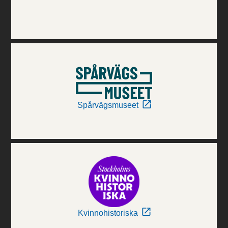
Spårvägsmuseet
Kvinnohistoriska