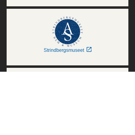
Strindbergsmuseet
Thielska Galleriet