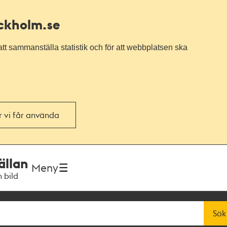
ockholm.se
tt sammanställa statistik och för att webbplatsen ska
or vi får använda
ällan
Meny
h bild
Sök