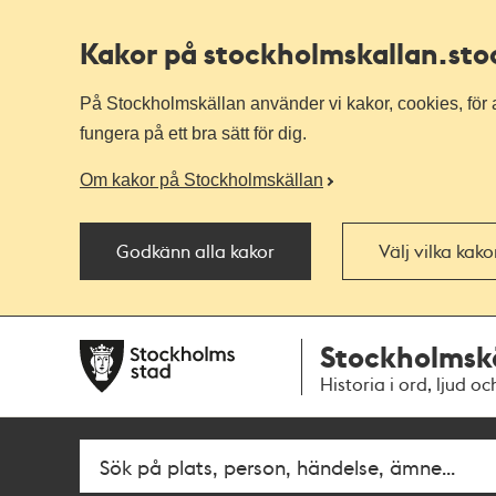
Kakor på stockholmskallan
.st
På Stockholmskällan använder vi kakor, cookies, för a
fungera på ett bra sätt för dig.
Om kakor på Stockholmskällan
Godkänn alla kakor
Välj vilka kak
Till
Till
Stockholmsk
navigationen
huvudinnehållet
Historia i ord, ljud oc
Fritextsök