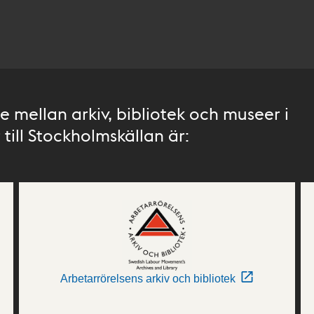
 mellan arkiv, bibliotek och museer i
till Stockholmskällan är:
Arbetarrörelsens arkiv och bibliotek