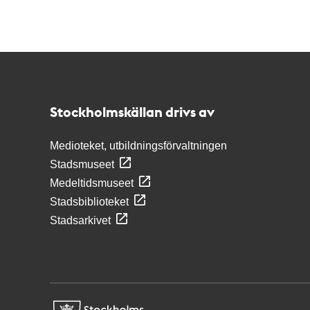
Kontakt
Stockholmskällan
Stockholmskällan drivs av
Medioteket, utbildningsförvaltningen
Stadsmuseet
Medeltidsmuseet
Stadsbiblioteket
Stadsarkivet