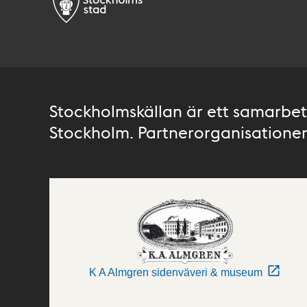
Stockholmskällan är ett samarbete
Stockholm. Partnerorganisationer 
K A Almgren sidenväveri & museum