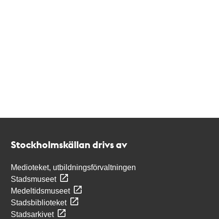
Kontakt
Stockholmskällan
Stockholmskällan drivs av
Medioteket, utbildningsförvaltningen
Stadsmuseet
Medeltidsmuseet
Stadsbiblioteket
Stadsarkivet