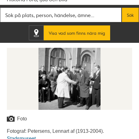
Fritextsök
Sök
Visa vad som finns nära mig
Foto
Fotograf: Petersens, Lennart af (1913-2004).
Stadsmuseet