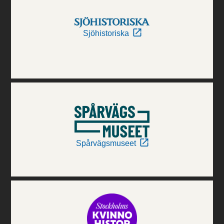
Sjöhistoriska
Spårvägsmuseet