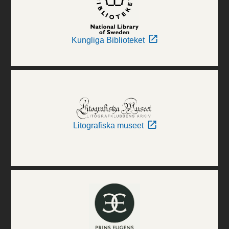
Kungliga Biblioteket
Litografiska museet