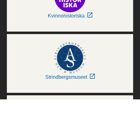
Kvinnohistoriska
Strindbergsmuseet
Thielska Galleriet