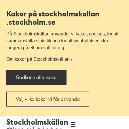
Kakor på stockholmskallan
.stockholm.se
På Stockholmskällan använder vi kakor, cookies, för att
sammanställa statistik och för att webbplatsen ska
fungera på ett bra sätt för dig.
Om kakor på Stockholmskällan
Godkänn alla kakor
Välj vilka kakor vi får använda
Till
Till
Stockholmskällan
navigationen
huvudinnehållet
Historia i ord, ljud och bild