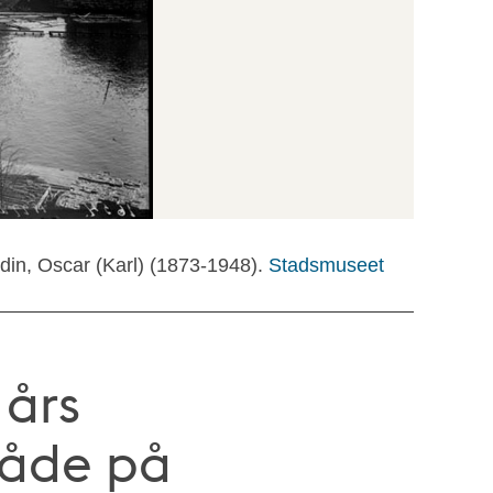
ldin, Oscar (Karl) (1873-1948).
Stadsmuseet
 års
råde på