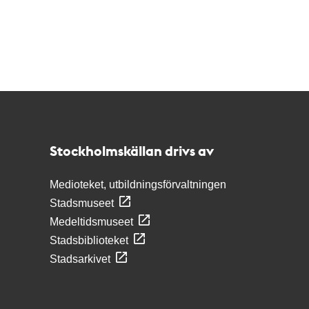
Kontakt
Stockholmskällan
Stockholmskällan drivs av
Medioteket, utbildningsförvaltningen
Stadsmuseet
Medeltidsmuseet
Stadsbiblioteket
Stadsarkivet