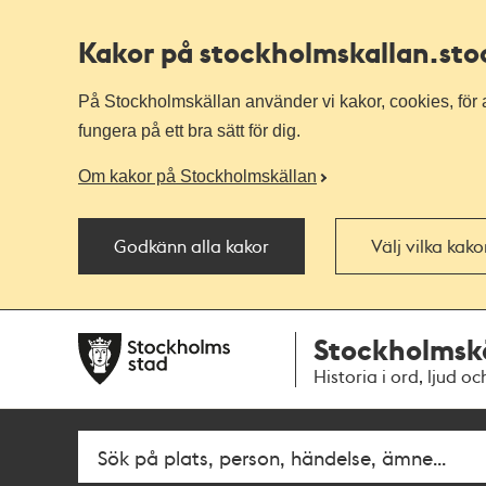
Kakor på stockholmskallan
.st
På Stockholmskällan använder vi kakor, cookies, för a
fungera på ett bra sätt för dig.
Om kakor på Stockholmskällan
Godkänn alla kakor
Välj vilka kak
Till
Till
Stockholmsk
navigationen
huvudinnehållet
Historia i ord, ljud oc
Fritextsök