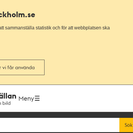
ockholm.se
tt sammanställa statistik och för att webbplatsen ska
or vi får använda
ällan
Meny
h bild
Sök