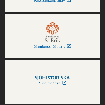
Riksbankens arkiv
Samfundet S:t Erik
Sjöhistoriska