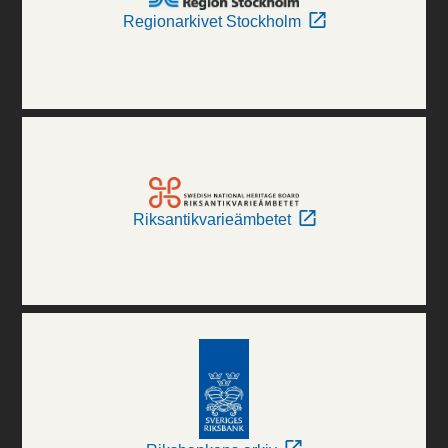
Regionarkivet Stockholm
Riksantikvarieämbetet