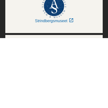
Strindbergsmuseet
Thielska Galleriet