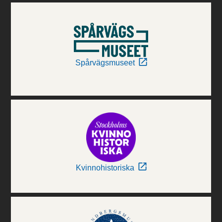
Spårvägsmuseet
Kvinnohistoriska