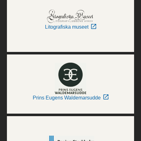
Litografiska museet
Prins Eugens Waldemarsudde