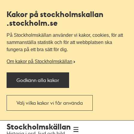
Kakor på stockholmskallan
.stockholm.se
På Stockholmskällan använder vi kakor, cookies, för att
sammanställa statistik och för att webbplatsen ska
fungera på ett bra sätt för dig.
Om kakor på Stockholmskällan
Godkänn alla kakor
Välj vilka kakor vi får använda
Till
Till
Stockholmskällan
navigationen
huvudinnehållet
Historia i ord, ljud och bild