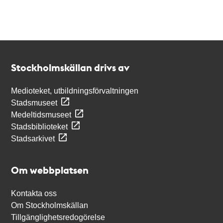
Kontakt
Stockholmskällan
Stockholmskällan drivs av
Medioteket, utbildningsförvaltningen
Stadsmuseet
Medeltidsmuseet
Stadsbiblioteket
Stadsarkivet
Om webbplatsen
Kontakta oss
Om Stockholmskällan
Tillgänglighetsredogörelse