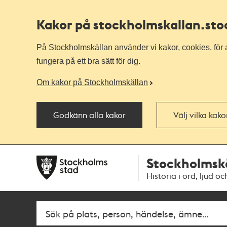
Kakor på stockholmskallan
.st
På Stockholmskällan använder vi kakor, cookies, för a
fungera på ett bra sätt för dig.
Om kakor på Stockholmskällan
Godkänn alla kakor
Välj vilka kak
Till
Till
Stockholmsk
navigationen
huvudinnehållet
Historia i ord, ljud oc
Fritextsök