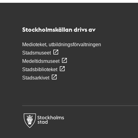
Kontakt
Stockholmskällan
Stockholmskällan drivs av
Medioteket, utbildningsförvaltningen
Stadsmuseet
Medeltidsmuseet
Stadsbiblioteket
Stadsarkivet