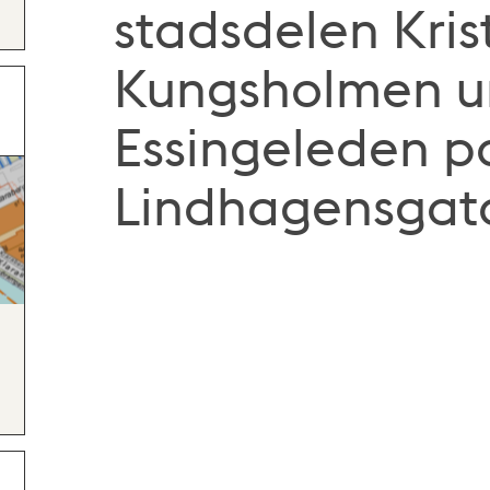
stadsdelen Kri
Kungsholmen u
Essingeleden p
Lindhagensgat