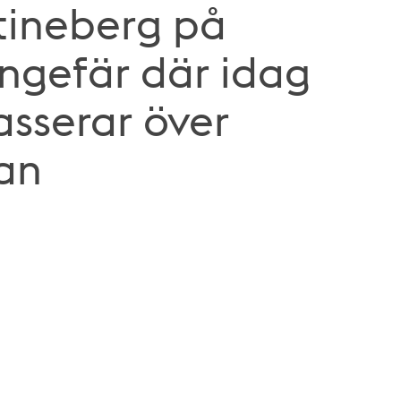
stineberg på
ngefär där idag
asserar över
an