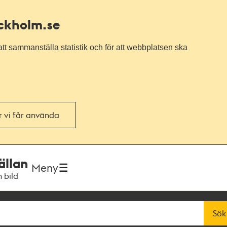
ockholm.se
tt sammanställa statistik och för att webbplatsen ska
or vi får använda
ällan
Meny
h bild
Sök