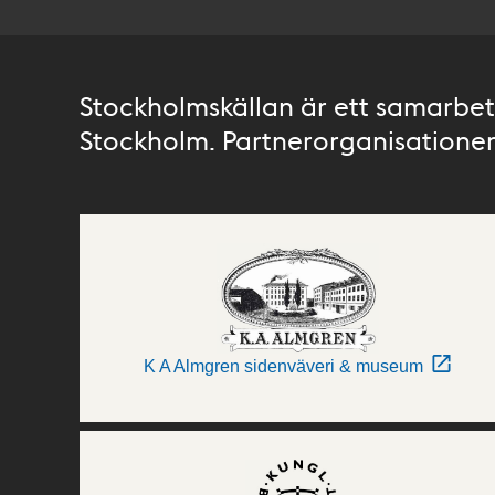
Stockholmskällan är ett samarbete
Stockholm. Partnerorganisationer 
K A Almgren sidenväveri & museum