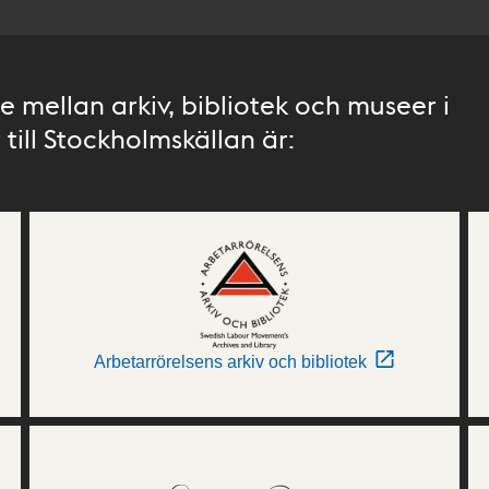
 mellan arkiv, bibliotek och museer i
till Stockholmskällan är:
Arbetarrörelsens arkiv och bibliotek