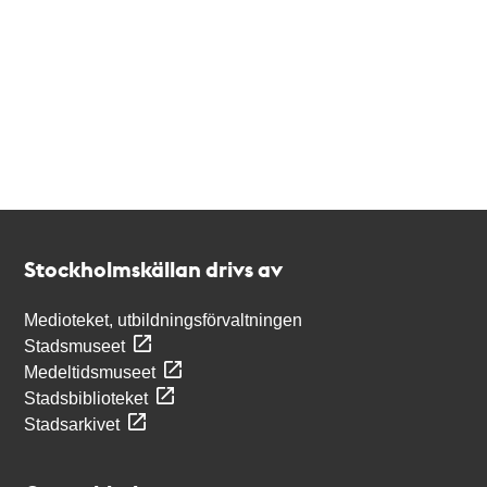
Kontakt
Stockholmskällan
Stockholmskällan drivs av
Medioteket, utbildningsförvaltningen
Stadsmuseet
Medeltidsmuseet
Stadsbiblioteket
Stadsarkivet