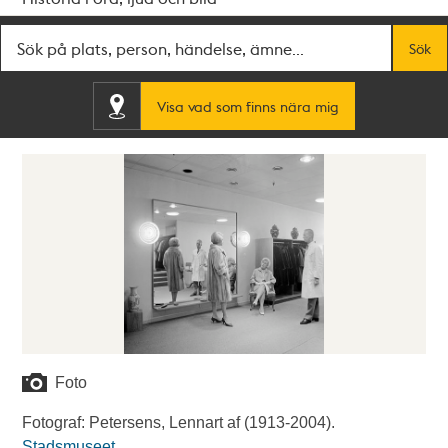
Fritextsök
Sök
Visa vad som finns nära mig
Foto
Fotograf: Petersens, Lennart af (1913-2004).
Stadsmuseet