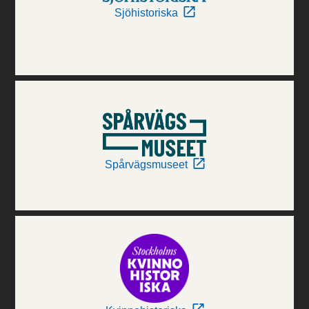
Sjöhistoriska
Spårvägsmuseet