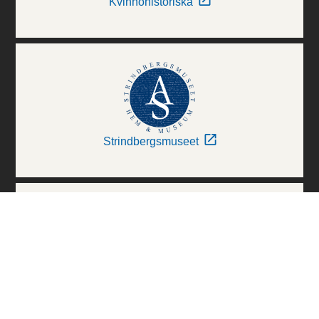
Kvinnohistoriska
Strindbergsmuseet
Thielska Galleriet