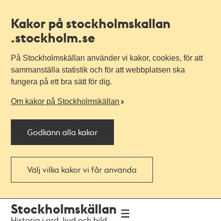
Kakor på stockholmskallan
.stockholm.se
På Stockholmskällan använder vi kakor, cookies, för att
sammanställa statistik och för att webbplatsen ska
fungera på ett bra sätt för dig.
Om kakor på Stockholmskällan
Godkänn alla kakor
Välj vilka kakor vi får använda
Till
Till
Stockholmskällan
navigationen
huvudinnehållet
Historia i ord, ljud och bild