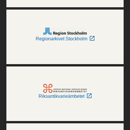
Regionarkivet Stockholm
Riksantikvarieämbetet