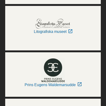
Litografiska museet
Prins Eugens Waldemarsudde