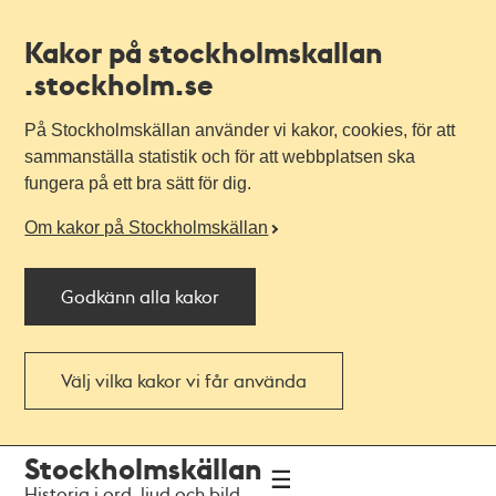
Kakor på stockholmskallan
.stockholm.se
På Stockholmskällan använder vi kakor, cookies, för att
sammanställa statistik och för att webbplatsen ska
fungera på ett bra sätt för dig.
Om kakor på Stockholmskällan
Godkänn alla kakor
Välj vilka kakor vi får använda
Till
Till
Stockholmskällan
navigationen
huvudinnehållet
Historia i ord, ljud och bild