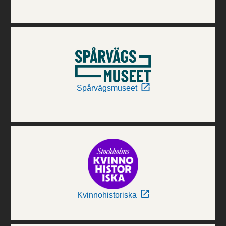
Spårvägsmuseet
Kvinnohistoriska