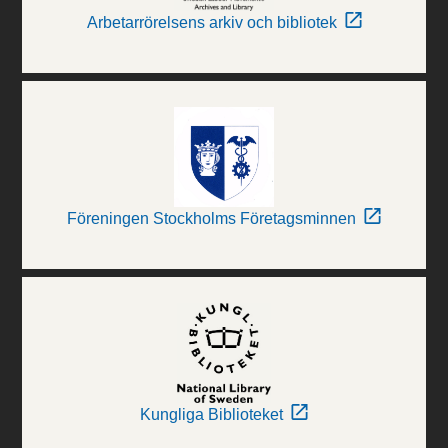
Arbetarrörelsens arkiv och bibliotek
Föreningen Stockholms Företagsminnen
Kungliga Biblioteket