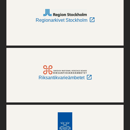
Regionarkivet Stockholm
Riksantikvarieämbetet