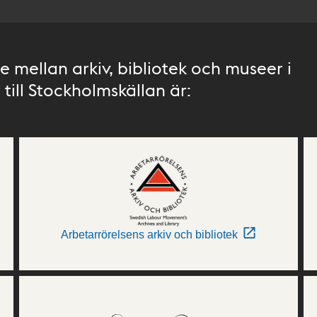
 mellan arkiv, bibliotek och museer i
till Stockholmskällan är:
Arbetarrörelsens arkiv och bibliotek