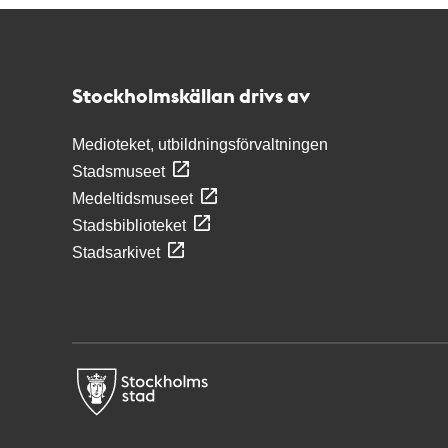
Kontakt
Stockholmskällan
Stockholmskällan drivs av
Medioteket, utbildningsförvaltningen
Stadsmuseet
Medeltidsmuseet
Stadsbiblioteket
Stadsarkivet