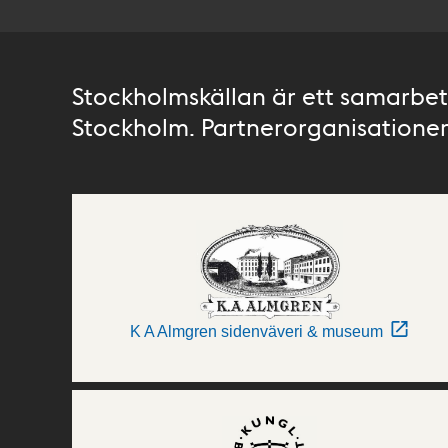
Stockholmskällan är ett samarbete
Stockholm. Partnerorganisationer 
K A Almgren sidenväveri & museum