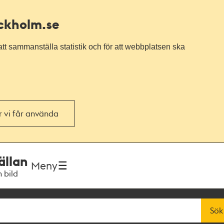
ockholm.se
tt sammanställa statistik och för att webbplatsen ska
or vi får använda
ällan
Meny
h bild
Sök