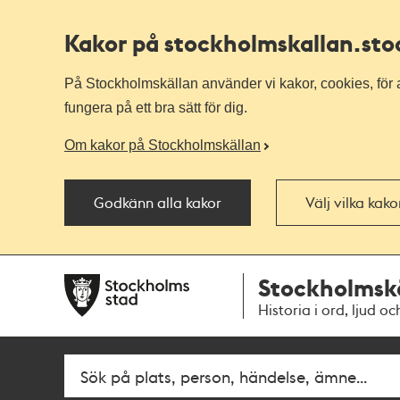
Kakor på stockholmskallan
.st
På Stockholmskällan använder vi kakor, cookies, för a
fungera på ett bra sätt för dig.
Om kakor på Stockholmskällan
Godkänn alla kakor
Välj vilka kak
Till
Till
Stockholmsk
navigationen
huvudinnehållet
Historia i ord, ljud oc
Fritextsök