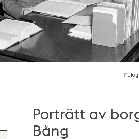
Fotog
Porträtt av bo
Bång