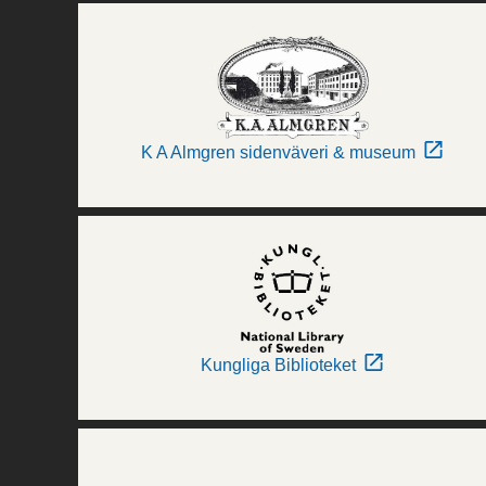
K A Almgren sidenväveri & museum
Kungliga Biblioteket