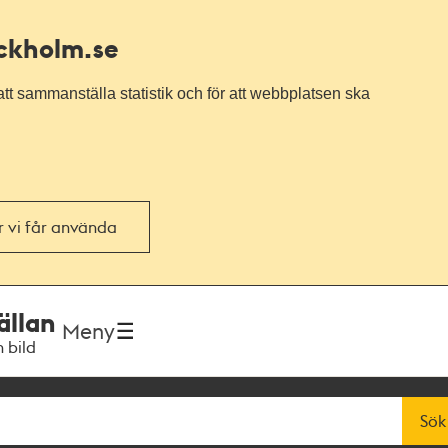
ockholm.se
tt sammanställa statistik och för att webbplatsen ska
or vi får använda
ällan
Meny
h bild
Sök