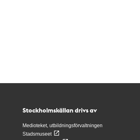
Kontakt
Stockholmskällan
Stockholmskällan drivs av
Medioteket, utbildningsförvaltningen
Stadsmuseet