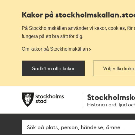
Kakor på stockholmskallan
.st
På Stockholmskällan använder vi kakor, cookies, för a
fungera på ett bra sätt för dig.
Om kakor på Stockholmskällan
Godkänn alla kakor
Välj vilka kak
Till
Till
Stockholmsk
navigationen
huvudinnehållet
Historia i ord, ljud oc
Fritextsök