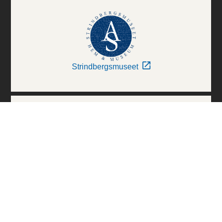
Strindbergsmuseet
Thielska Galleriet