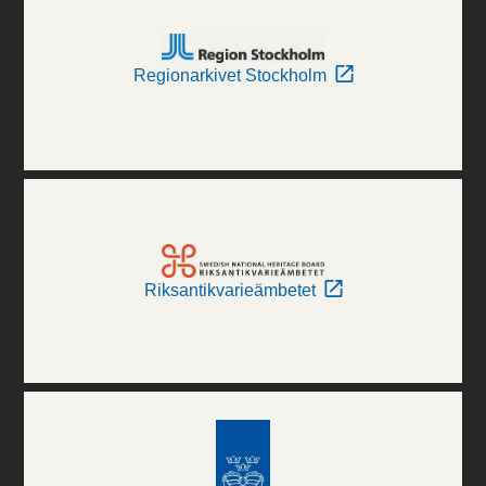
Regionarkivet Stockholm
Riksantikvarieämbetet