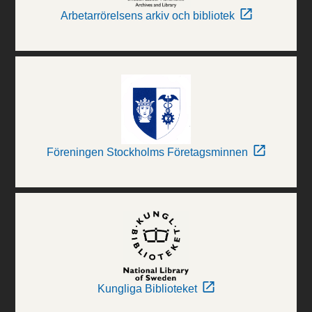
Arbetarrörelsens arkiv och bibliotek
Föreningen Stockholms Företagsminnen
Kungliga Biblioteket