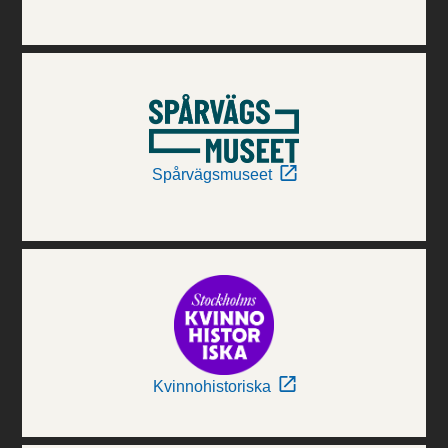
Spårvägsmuseet
Kvinnohistoriska