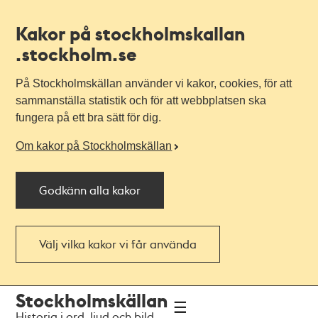
Kakor på stockholmskallan
.stockholm.se
På Stockholmskällan använder vi kakor, cookies, för att
sammanställa statistik och för att webbplatsen ska
fungera på ett bra sätt för dig.
Om kakor på Stockholmskällan
Godkänn alla kakor
Välj vilka kakor vi får använda
Till
Till
Stockholmskällan
navigationen
huvudinnehållet
Historia i ord, ljud och bild