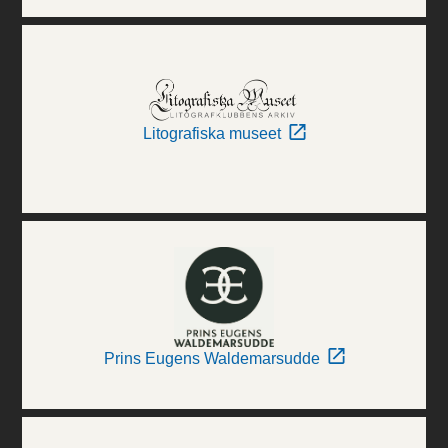
Litografiska museet
Prins Eugens Waldemarsudde