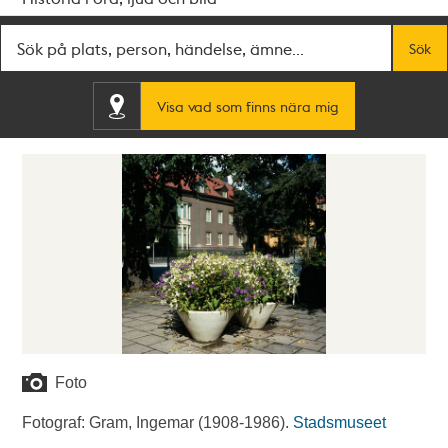
Fritextsök
Sök
Visa vad som finns nära mig
Foto
Fotograf: Gram, Ingemar (1908-1986).
Stadsmuseet