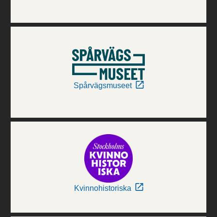
Spårvägsmuseet
Kvinnohistoriska