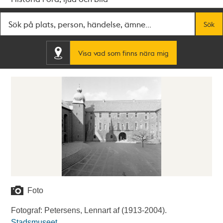
Fritextsök
Sök
Visa vad som finns nära mig
Foto
Fotograf: Petersens, Lennart af (1913-2004).
Stadsmuseet