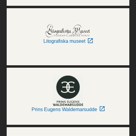
Litografiska museet
Prins Eugens Waldemarsudde