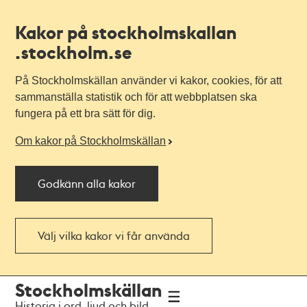
Kakor på stockholmskallan
.stockholm.se
På Stockholmskällan använder vi kakor, cookies, för att
sammanställa statistik och för att webbplatsen ska
fungera på ett bra sätt för dig.
Om kakor på Stockholmskällan
Godkänn alla kakor
Välj vilka kakor vi får använda
Till
Till
Stockholmskällan
navigationen
huvudinnehållet
Historia i ord, ljud och bild