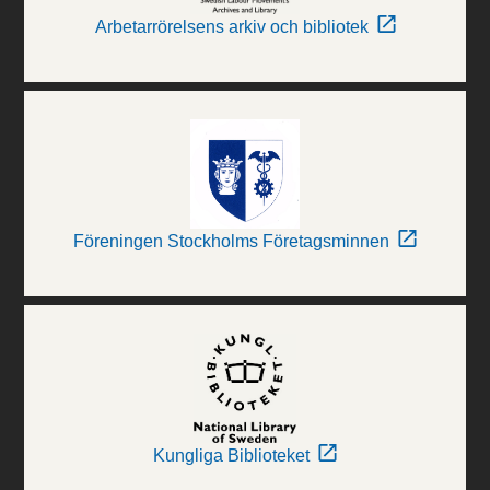
Arbetarrörelsens arkiv och bibliotek
Föreningen Stockholms Företagsminnen
Kungliga Biblioteket