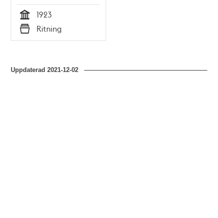
(uppmätningsritning
1923
1923)
Tid
Ritning
Typ
Uppdaterad
2021-12-02