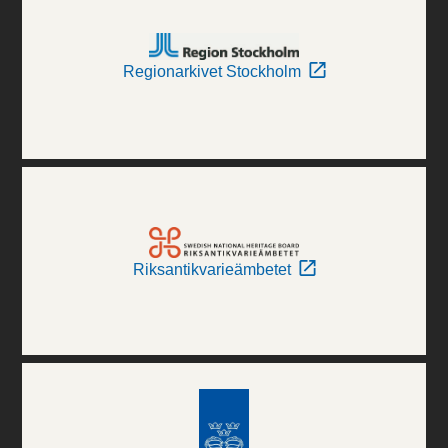
Regionarkivet Stockholm
Riksantikvarieämbetet