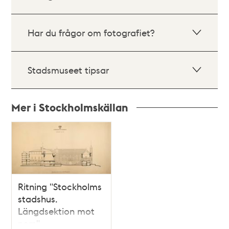
Har du frågor om fotografiet?
Stadsmuseet tipsar
Mer i Stockholmskällan
Relaterade
poster
och
teman
Ritning "Stockholms
stadshus.
Längdsektion mot
norr."