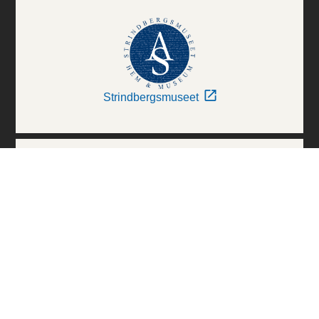
Strindbergsmuseet
Thielska Galleriet