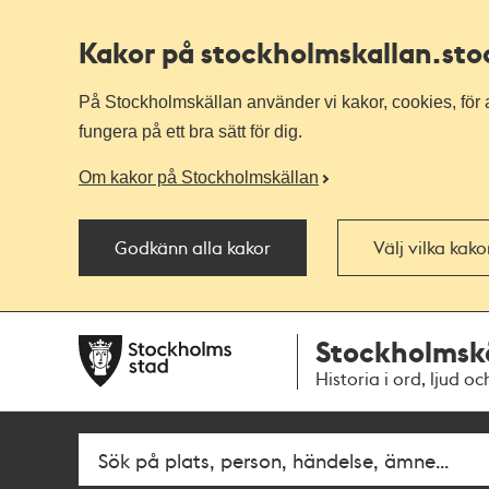
Kakor på stockholmskallan
.st
På Stockholmskällan använder vi kakor, cookies, för a
fungera på ett bra sätt för dig.
Om kakor på Stockholmskällan
Godkänn alla kakor
Välj vilka kak
Till
Till
Stockholmsk
navigationen
huvudinnehållet
Historia i ord, ljud oc
Fritextsök