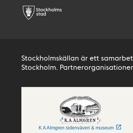
Stockholmskällan är ett samarbete
Stockholm. Partnerorganisationer 
K A Almgren sidenväveri & museum