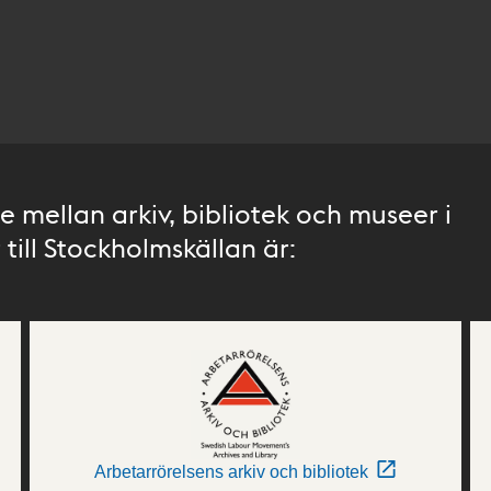
 mellan arkiv, bibliotek och museer i
till Stockholmskällan är:
Arbetarrörelsens arkiv och bibliotek