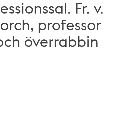
ssionssal. Fr. v.
torch, professor
och överrabbin