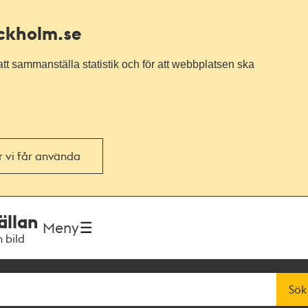
ockholm.se
tt sammanställa statistik och för att webbplatsen ska
or vi får använda
ällan
Meny
h bild
Sök