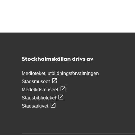
Kontakt
Stockholmskällan
Stockholmskällan drivs av
Medioteket, utbildningsförvaltningen
Stadsmuseet
Medeltidsmuseet
Stadsbiblioteket
Stadsarkivet