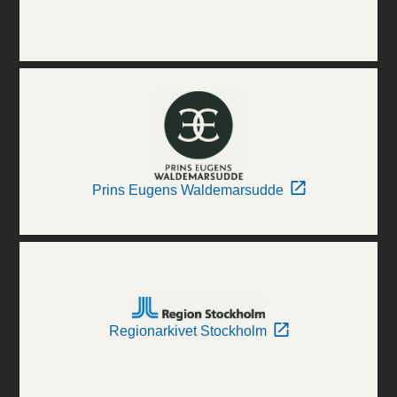
Prins Eugens Waldemarsudde
Regionarkivet Stockholm