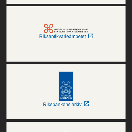
Riksantikvarieämbetet
Riksbankens arkiv