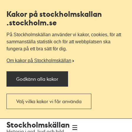
Kakor på stockholmskallan
.stockholm.se
På Stockholmskällan använder vi kakor, cookies, för att
sammanställa statistik och för att webbplatsen ska
fungera på ett bra sätt för dig.
Om kakor på Stockholmskällan
Godkänn alla kakor
Välj vilka kakor vi får använda
Till
Till
Stockholmskällan
navigationen
huvudinnehållet
Historia i ord, ljud och bild