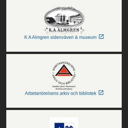
K A Almgren sidenväveri & museum
Arbetarrörelsens arkiv och bibliotek