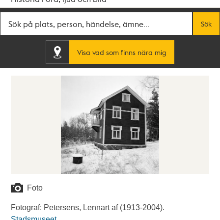
Fritextsök
Sök
Visa vad som finns nära mig
Foto
Fotograf: Petersens, Lennart af (1913-2004).
Stadsmuseet