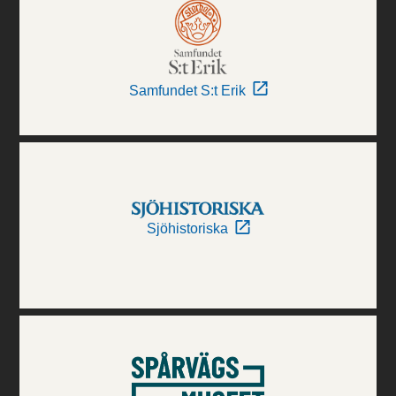
Samfundet S:t Erik
Sjöhistoriska