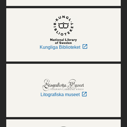
Kungliga Biblioteket
Litografiska museet