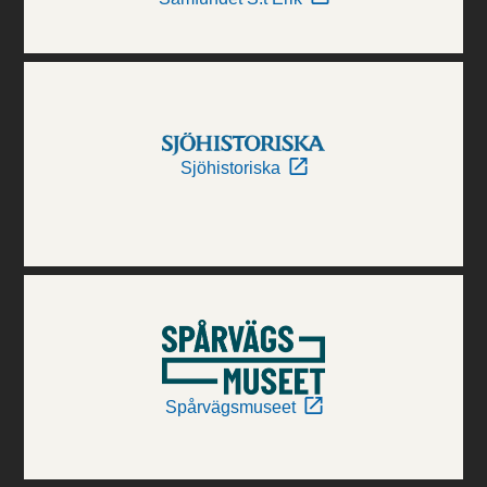
Sjöhistoriska
Spårvägsmuseet