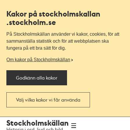
Kakor på stockholmskallan
.stockholm.se
På Stockholmskällan använder vi kakor, cookies, för att
sammanställa statistik och för att webbplatsen ska
fungera på ett bra sätt för dig.
Om kakor på Stockholmskällan
Godkänn alla kakor
Välj vilka kakor vi får använda
Till
Till
Stockholmskällan
navigationen
huvudinnehållet
Historia i ord, ljud och bild