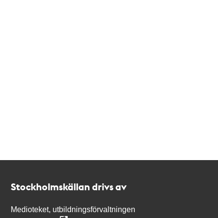
Kontakt
Stockholmskällan
Stockholmskällan drivs av
Medioteket, utbildningsförvaltningen