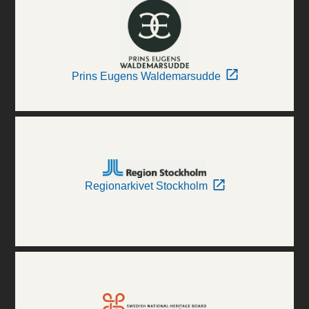
Prins Eugens Waldemarsudde
Regionarkivet Stockholm