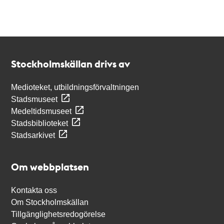
Kontakt
Stockholmskällan
Stockholmskällan drivs av
Medioteket, utbildningsförvaltningen
Stadsmuseet
Medeltidsmuseet
Stadsbiblioteket
Stadsarkivet
Om webbplatsen
Kontakta oss
Om Stockholmskällan
Tillgänglighetsredogörelse