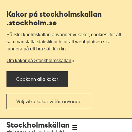
Kakor på stockholmskallan
.stockholm.se
På Stockholmskällan använder vi kakor, cookies, för att
sammanställa statistik och för att webbplatsen ska
fungera på ett bra sätt för dig.
Om kakor på Stockholmskällan
Godkänn alla kakor
Välj vilka kakor vi får använda
Till
Till
Stockholmskällan
navigationen
huvudinnehållet
Historia i ord, ljud och bild