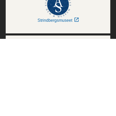
Strindbergsmuseet
Thielska Galleriet
Världskulturmuseerna