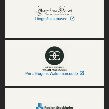
Litografiska museet
Prins Eugens Waldemarsudde