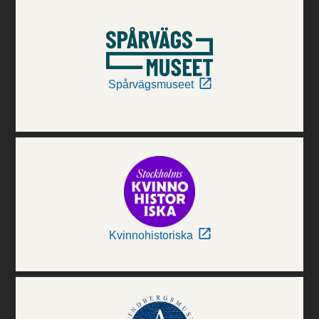
Spårvägsmuseet
Kvinnohistoriska