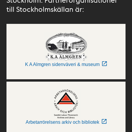
till Stockholmskällan är:
K A Almgren sidenväveri & museum
Arbetarrörelsens arkiv och bibliotek