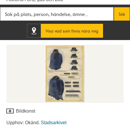
Fritextsök
Sök
Visa vad som finns nära mig
Bildkonst
Upphov: Okänd.
Stadsarkivet