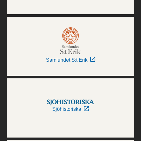
Samfundet S:t Erik
Sjöhistoriska