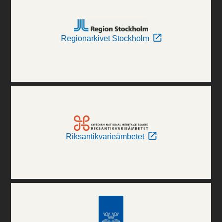
Regionarkivet Stockholm
Riksantikvarieämbetet