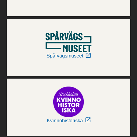
Spårvägsmuseet
Kvinnohistoriska