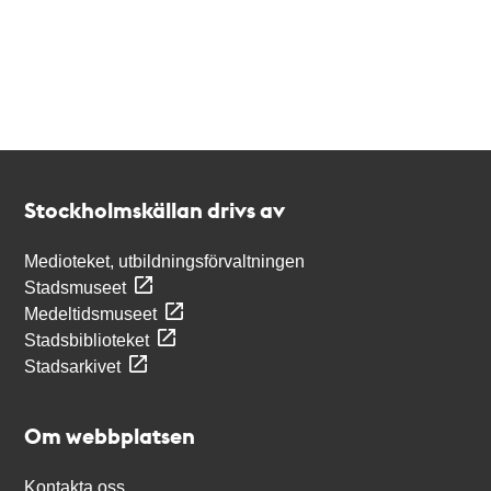
Kontakt
Stockholmskällan
Stockholmskällan drivs av
Medioteket, utbildningsförvaltningen
Stadsmuseet
Medeltidsmuseet
Stadsbiblioteket
Stadsarkivet
Om webbplatsen
Kontakta oss