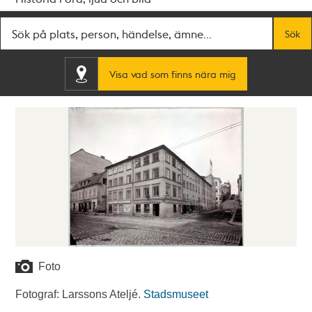
Fritextsök
Sök
Visa vad som finns nära mig
Foto
Fotograf: Larssons Ateljé.
Stadsmuseet