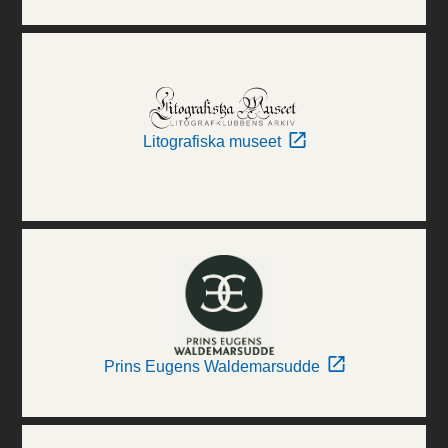
Litografiska museet
Prins Eugens Waldemarsudde