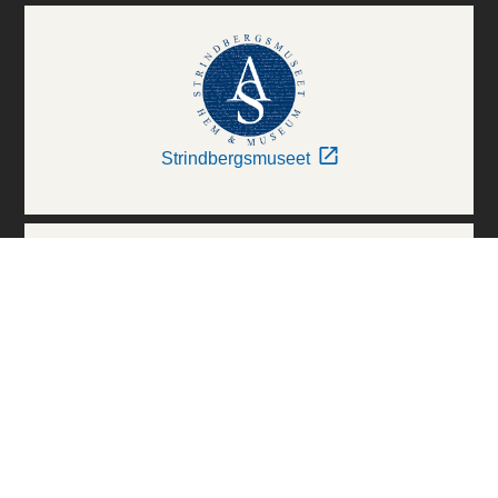
Strindbergsmuseet
Thielska Galleriet