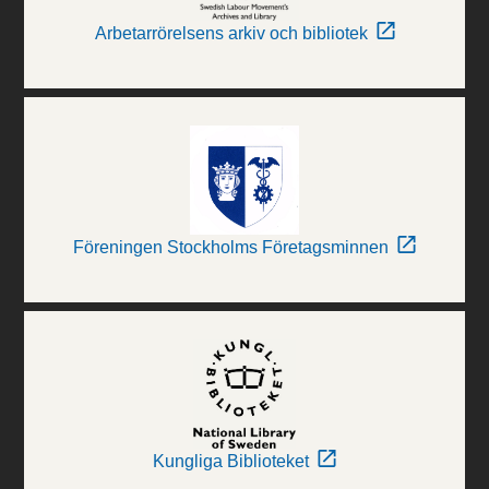
Arbetarrörelsens arkiv och bibliotek
Föreningen Stockholms Företagsminnen
Kungliga Biblioteket