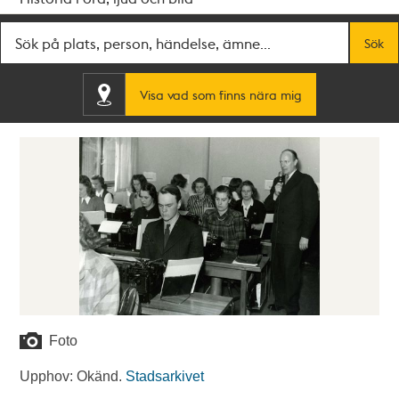
Fritextsök
Sök
Visa vad som finns nära mig
Foto
Upphov: Okänd.
Stadsarkivet