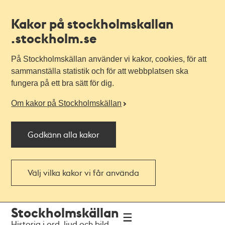
Kakor på stockholmskallan
.stockholm.se
På Stockholmskällan använder vi kakor, cookies, för att
sammanställa statistik och för att webbplatsen ska
fungera på ett bra sätt för dig.
Om kakor på Stockholmskällan
Godkänn alla kakor
Välj vilka kakor vi får använda
Till
Till
Stockholmskällan
navigationen
huvudinnehållet
Historia i ord, ljud och bild