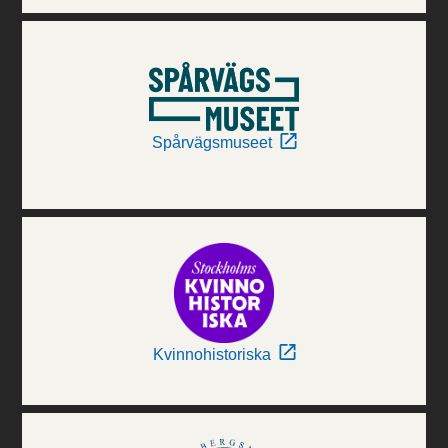
Spårvägsmuseet
Kvinnohistoriska