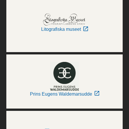
Litografiska museet
Prins Eugens Waldemarsudde