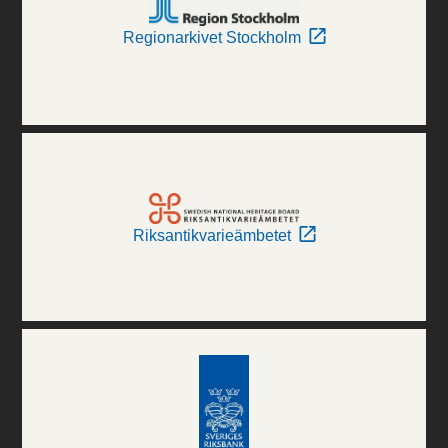
Regionarkivet Stockholm
Riksantikvarieämbetet