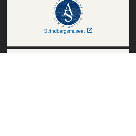
Strindbergsmuseet
Thielska Galleriet