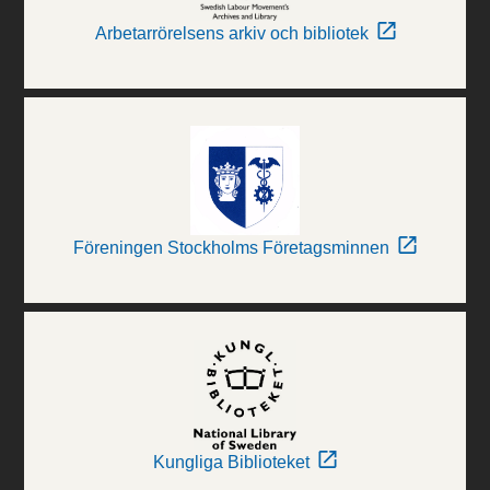
Arbetarrörelsens arkiv och bibliotek
Föreningen Stockholms Företagsminnen
Kungliga Biblioteket