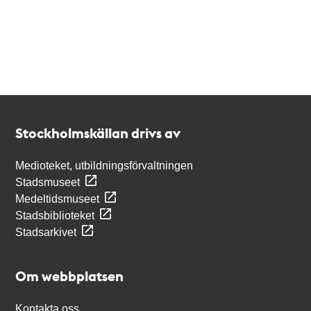
Kontakt
Stockholmskällan
Stockholmskällan drivs av
Medioteket, utbildningsförvaltningen
Stadsmuseet
Medeltidsmuseet
Stadsbiblioteket
Stadsarkivet
Om webbplatsen
Kontakta oss