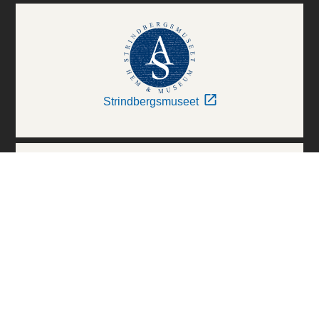
Strindbergsmuseet
Thielska Galleriet