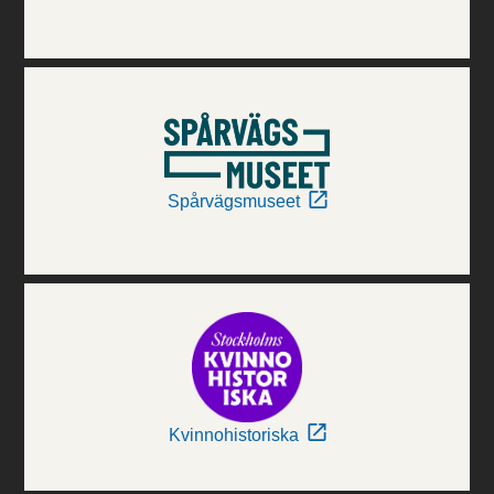
Spårvägsmuseet
Kvinnohistoriska