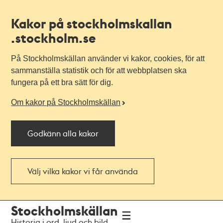
Kakor på stockholmskallan
.stockholm.se
På Stockholmskällan använder vi kakor, cookies, för att
sammanställa statistik och för att webbplatsen ska
fungera på ett bra sätt för dig.
Om kakor på Stockholmskällan
Godkänn alla kakor
Välj vilka kakor vi får använda
Till
Till
Stockholmskällan
navigationen
huvudinnehållet
Historia i ord, ljud och bild