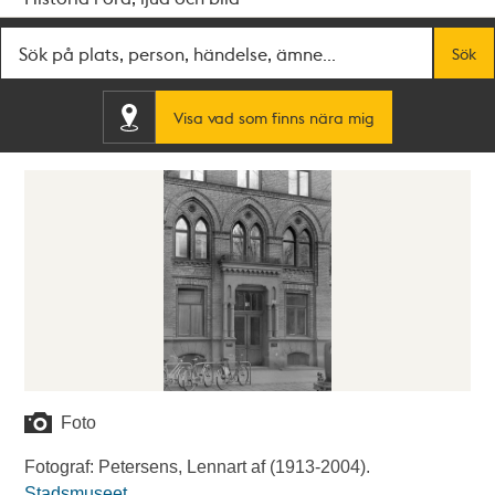
Fritextsök
Sök
Visa vad som finns nära mig
Foto
Fotograf: Petersens, Lennart af (1913-2004).
Stadsmuseet