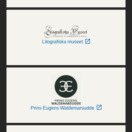
Litografiska museet
Prins Eugens Waldemarsudde