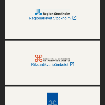
Regionarkivet Stockholm
Riksantikvarieämbetet