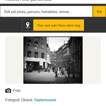
Fritextsök
Sök
Visa vad som finns nära mig
Foto
Fotograf: Okänd.
Stadsmuseet