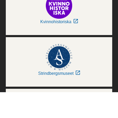
Kvinnohistoriska
Strindbergsmuseet