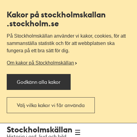
Kakor på stockholmskallan
.stockholm.se
På Stockholmskällan använder vi kakor, cookies, för att
sammanställa statistik och för att webbplatsen ska
fungera på ett bra sätt för dig.
Om kakor på Stockholmskällan
Godkänn alla kakor
Välj vilka kakor vi får använda
Till
Till
Stockholmskällan
navigationen
huvudinnehållet
Historia i ord, ljud och bild