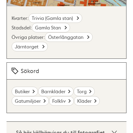
Kvarter:
Trivia (Gamla stan)
Stadsdel:
Gamla Stan
Övriga platser:
Österlånggatan
Järntorget
Sökord
Butiker
Barnkläder
Torg
Gatumiljöer
Folkliv
Kläder
Så här källhänvisar du till fotografiet