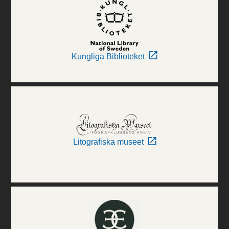
Kungliga Biblioteket
Litografiska museet