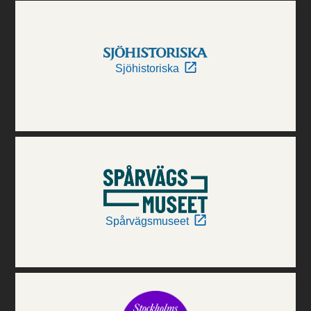
Sjöhistoriska
Spårvägsmuseet