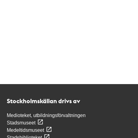
Kontakt
Stockholmskällan
Stockholmskällan drivs av
Medioteket, utbildningsförvaltningen
Stadsmuseet
Medeltidsmuseet
Stadsbiblioteket