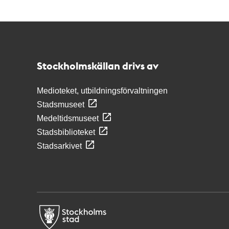
Kontakt
Stockholmskällan
Stockholmskällan drivs av
Medioteket, utbildningsförvaltningen
Stadsmuseet
Medeltidsmuseet
Stadsbiblioteket
Stadsarkivet