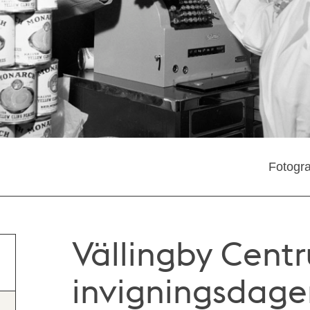
Fotogra
Vällingby Cent
invigningsdagen