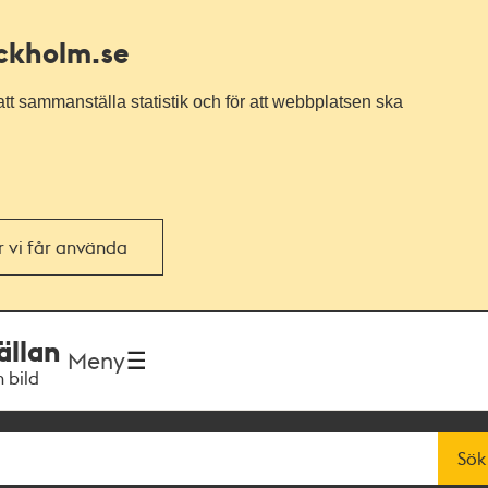
ockholm.se
tt sammanställa statistik och för att webbplatsen ska
or vi får använda
ällan
Meny
h bild
Sök