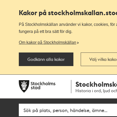
Kakor på stockholmskallan
.st
På Stockholmskällan använder vi kakor, cookies, för a
fungera på ett bra sätt för dig.
Om kakor på Stockholmskällan
Godkänn alla kakor
Välj vilka kak
Till
Till
Stockholmsk
navigationen
huvudinnehållet
Historia i ord, ljud oc
Fritextsök