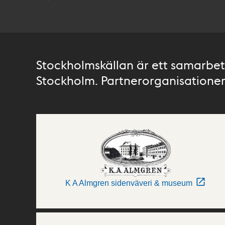
Stockholmskällan är ett samarbete
Stockholm. Partnerorganisationer 
K A Almgren sidenväveri & museum