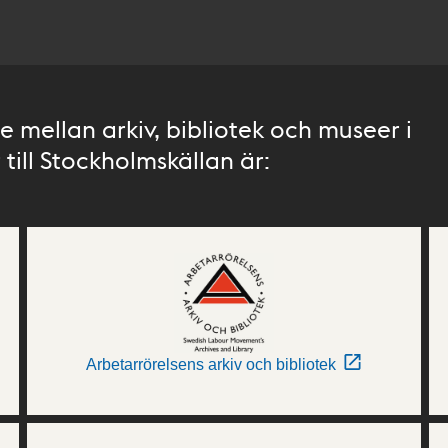
 mellan arkiv, bibliotek och museer i
till Stockholmskällan är:
Arbetarrörelsens arkiv och bibliotek