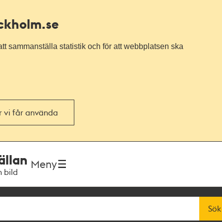
ockholm.se
tt sammanställa statistik och för att webbplatsen ska
or vi får använda
ällan
Meny
h bild
Sök