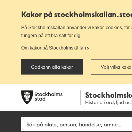
Kakor på stockholmskallan
.st
På Stockholmskällan använder vi kakor, cookies, för a
fungera på ett bra sätt för dig.
Om kakor på Stockholmskällan
Godkänn alla kakor
Välj vilka kak
Till
Till
Stockholmsk
navigationen
huvudinnehållet
Historia i ord, ljud oc
Fritextsök