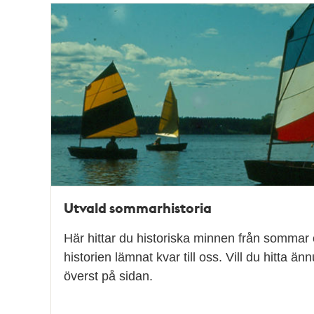
Relaterade
poster
och
teman
Utvald sommarhistoria
Här hittar du historiska minnen från sommar
historien lämnat kvar till oss. Vill du hitta ä
överst på sidan.