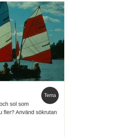
Tema
 och sol som
nnu fler? Använd sökrutan