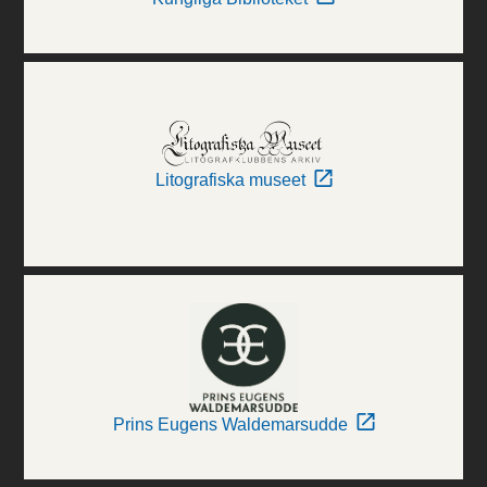
Litografiska museet
Prins Eugens Waldemarsudde