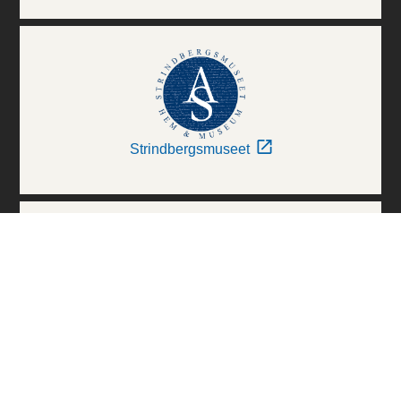
Strindbergsmuseet
Thielska Galleriet