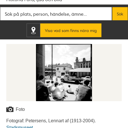
Fritextsök
Sök
Visa vad som finns nära mig
Foto
Fotograf: Petersens, Lennart af (1913-2004).
Stadsmuseet