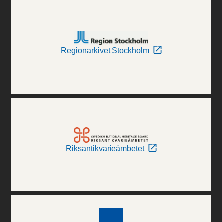
Regionarkivet Stockholm
Riksantikvarieämbetet