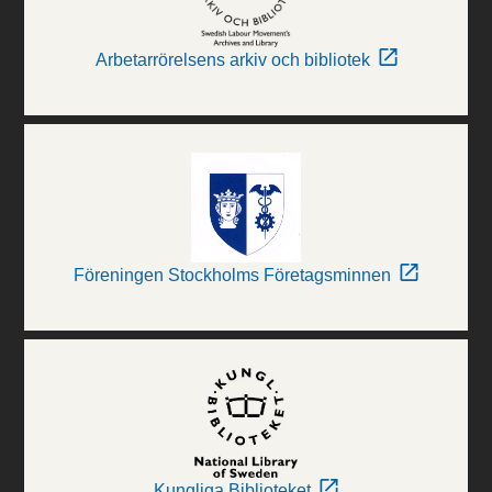
Arbetarrörelsens arkiv och bibliotek
Föreningen Stockholms Företagsminnen
Kungliga Biblioteket