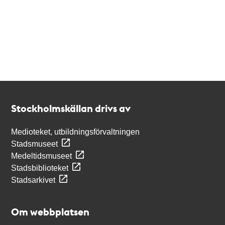
Kontakt
Stockholmskällan
Stockholmskällan drivs av
Medioteket, utbildningsförvaltningen
Stadsmuseet
Medeltidsmuseet
Stadsbiblioteket
Stadsarkivet
Om webbplatsen