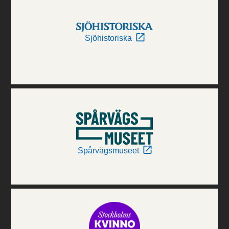
Sjöhistoriska
Spårvägsmuseet