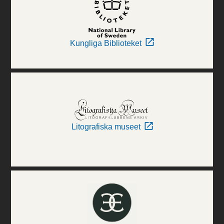
Kungliga Biblioteket
Litografiska museet