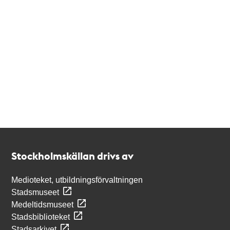
Kontakt
Stockholmskällan
Stockholmskällan drivs av
Medioteket, utbildningsförvaltningen
Stadsmuseet
Medeltidsmuseet
Stadsbiblioteket
Stadsarkivet