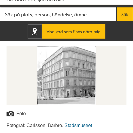
Fritextsök
Sök
Visa vad som finns nära mig
Foto
Fotograf: Carlsson, Barbro.
Stadsmuseet