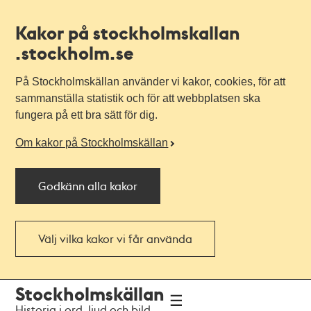
Kakor på stockholmskallan
.stockholm.se
På Stockholmskällan använder vi kakor, cookies, för att
sammanställa statistik och för att webbplatsen ska
fungera på ett bra sätt för dig.
Om kakor på Stockholmskällan
Godkänn alla kakor
Välj vilka kakor vi får använda
Till
Till
Stockholmskällan
navigationen
huvudinnehållet
Historia i ord, ljud och bild