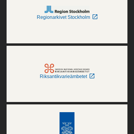
Regionarkivet Stockholm
Riksantikvarieämbetet