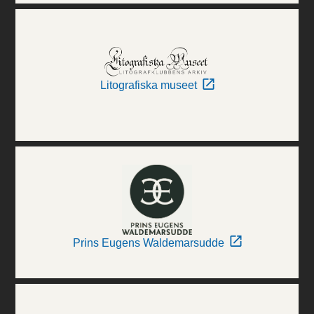
Litografiska museet
Prins Eugens Waldemarsudde