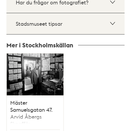
Har du frågor om fotografiet?
Stadsmuseet tipsar
Mer i Stockholmskällan
Relaterade
poster
och
teman
Mäster
Samuelsgatan 47.
Arvid Åbergs
Skoaffär