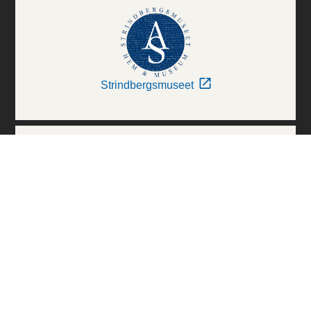
Strindbergsmuseet
Thielska Galleriet