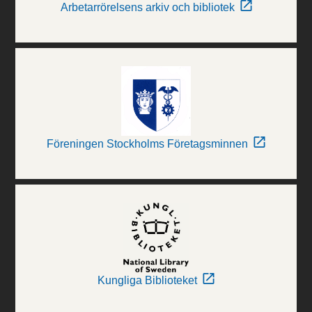
Arbetarrörelsens arkiv och bibliotek
Föreningen Stockholms Företagsminnen
Kungliga Biblioteket