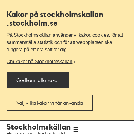
Kakor på stockholmskallan
.stockholm.se
På Stockholmskällan använder vi kakor, cookies, för att
sammanställa statistik och för att webbplatsen ska
fungera på ett bra sätt för dig.
Om kakor på Stockholmskällan
Godkänn alla kakor
Välj vilka kakor vi får använda
Till
Till
Stockholmskällan
navigationen
huvudinnehållet
Historia i ord, ljud och bild