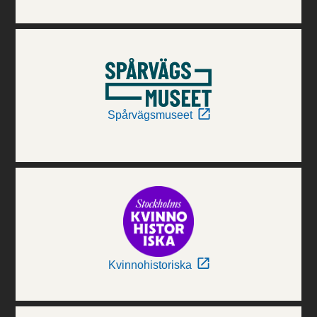
Spårvägsmuseet
Kvinnohistoriska