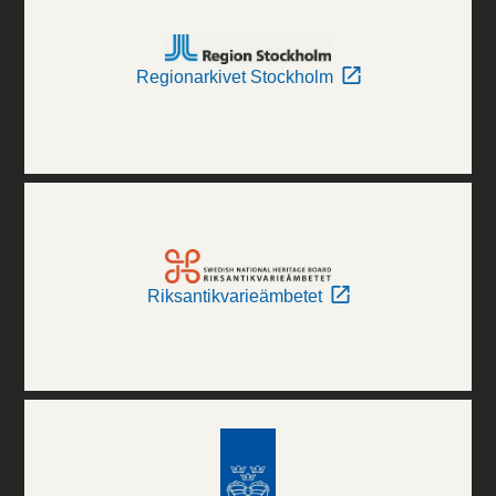
Regionarkivet Stockholm
Riksantikvarieämbetet