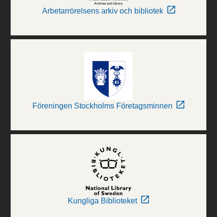
Arbetarrörelsens arkiv och bibliotek
Föreningen Stockholms Företagsminnen
Kungliga Biblioteket