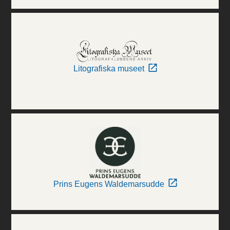
Litografiska museet
Prins Eugens Waldemarsudde