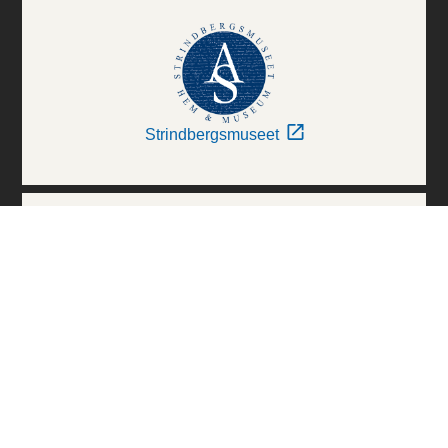
Strindbergsmuseet
Thielska Galleriet