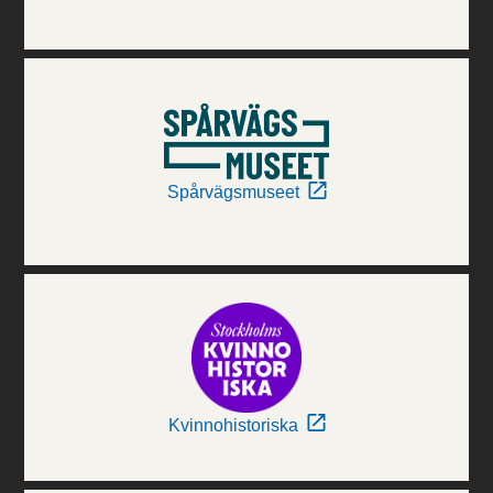
Spårvägsmuseet
Kvinnohistoriska