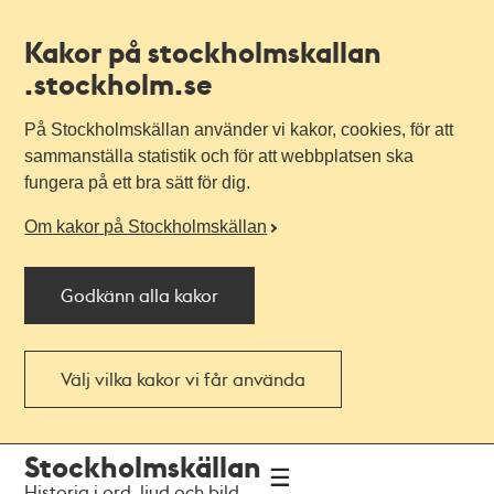
Kakor på stockholmskallan
.stockholm.se
På Stockholmskällan använder vi kakor, cookies, för att
sammanställa statistik och för att webbplatsen ska
fungera på ett bra sätt för dig.
Om kakor på Stockholmskällan
Godkänn alla kakor
Välj vilka kakor vi får använda
Till
Till
Stockholmskällan
navigationen
huvudinnehållet
Historia i ord, ljud och bild