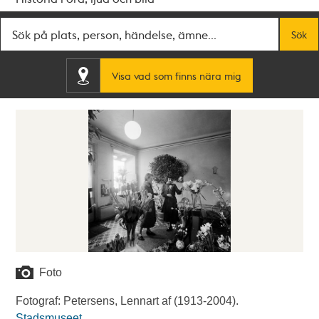
Fritextsök
Sök
Visa vad som finns nära mig
Foto
Fotograf: Petersens, Lennart af (1913-2004).
Stadsmuseet