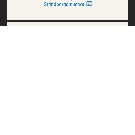
Strindbergsmuseet
Thielska Galleriet
Världskulturmuseerna