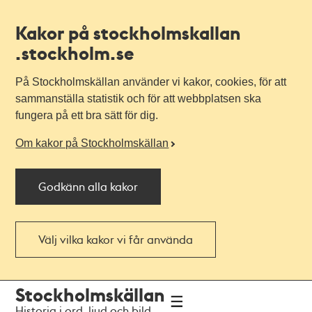
Kakor på stockholmskallan
.stockholm.se
På Stockholmskällan använder vi kakor, cookies, för att
sammanställa statistik och för att webbplatsen ska
fungera på ett bra sätt för dig.
Om kakor på Stockholmskällan
Godkänn alla kakor
Välj vilka kakor vi får använda
Till
Till
Stockholmskällan
navigationen
huvudinnehållet
Historia i ord, ljud och bild