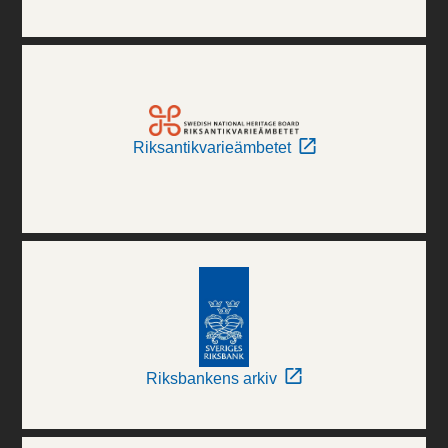
Riksantikvarieämbetet
Riksbankens arkiv