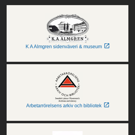
K A Almgren sidenväveri & museum
Arbetarrörelsens arkiv och bibliotek