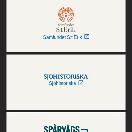
Samfundet S:t Erik
Sjöhistoriska