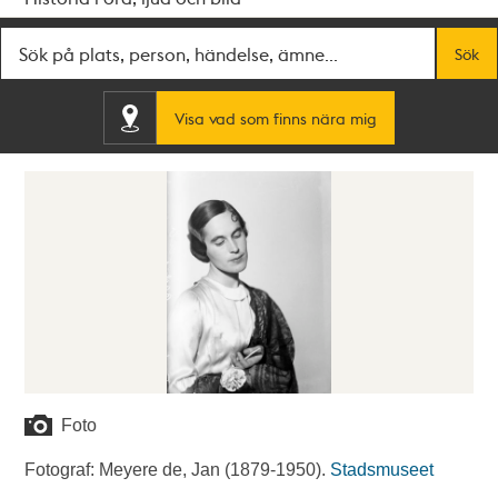
Fritextsök
Sök
Visa vad som finns nära mig
Foto
Fotograf: Meyere de, Jan (1879-1950).
Stadsmuseet