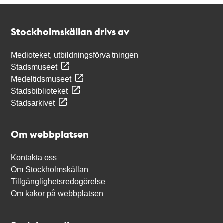
Kontakt
Stockholmskällan
Stockholmskällan drivs av
Medioteket, utbildningsförvaltningen
Stadsmuseet
Medeltidsmuseet
Stadsbiblioteket
Stadsarkivet
Om webbplatsen
Kontakta oss
Om Stockholmskällan
Tillgänglighetsredogörelse
Om kakor på webbplatsen