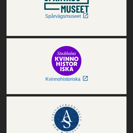
Spårvägsmuseet
Kvinnohistoriska