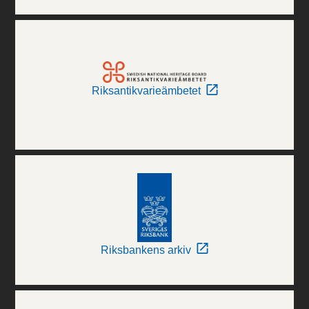
Riksantikvarieämbetet
Riksbankens arkiv