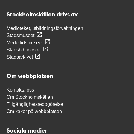
Kontakt
Stockholmskällan
Stockholmskällan drivs av
Medioteket, utbildningsförvaltningen
Stadsmuseet
Medeltidsmuseet
Stadsbiblioteket
Stadsarkivet
Om webbplatsen
Kontakta oss
Om Stockholmskällan
Tillgänglighetsredogörelse
Om kakor på webbplatsen
Sociala medier