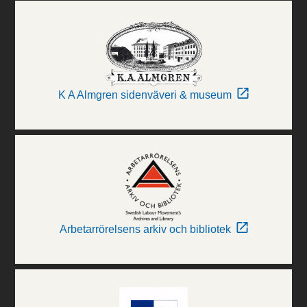
K A Almgren sidenväveri & museum
Arbetarrörelsens arkiv och bibliotek