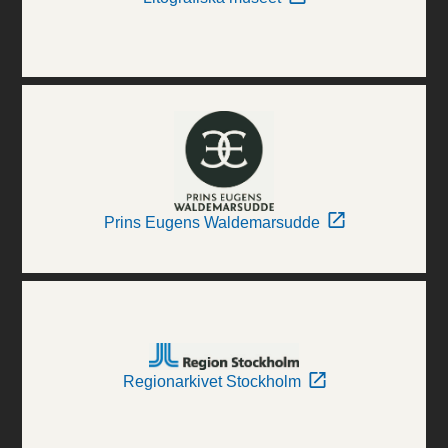
Prins Eugens Waldemarsudde
Regionarkivet Stockholm