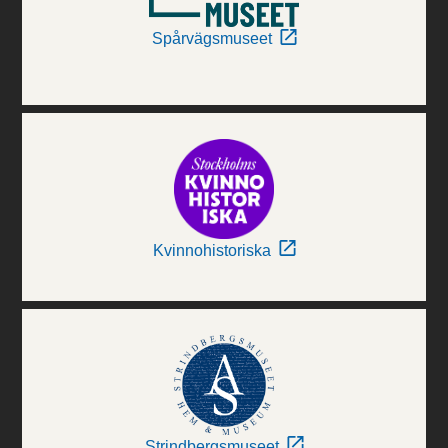
Spårvägsmuseet
Kvinnohistoriska
Strindbergsmuseet