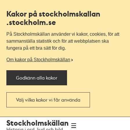
Kakor på stockholmskallan
.stockholm.se
På Stockholmskällan använder vi kakor, cookies, för att
sammanställa statistik och för att webbplatsen ska
fungera på ett bra sätt för dig.
Om kakor på Stockholmskällan
Godkänn alla kakor
Välj vilka kakor vi får använda
Till
Till
Stockholmskällan
navigationen
huvudinnehållet
Historia i ord, ljud och bild