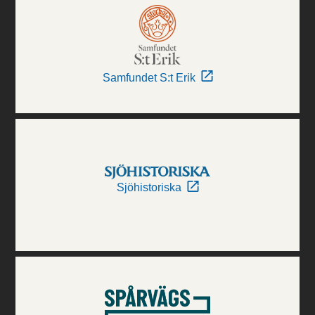
Samfundet S:t Erik
Sjöhistoriska