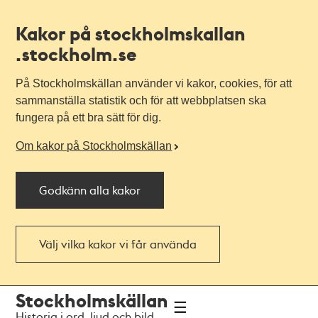
Kakor på stockholmskallan
.stockholm.se
På Stockholmskällan använder vi kakor, cookies, för att
sammanställa statistik och för att webbplatsen ska
fungera på ett bra sätt för dig.
Om kakor på Stockholmskällan
Godkänn alla kakor
Välj vilka kakor vi får använda
Till
Till
Stockholmskällan
navigationen
huvudinnehållet
Historia i ord, ljud och bild