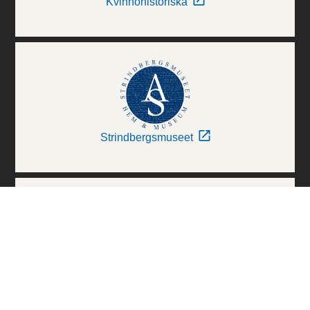
Kvinnohistoriska
Strindbergsmuseet
Thielska Galleriet