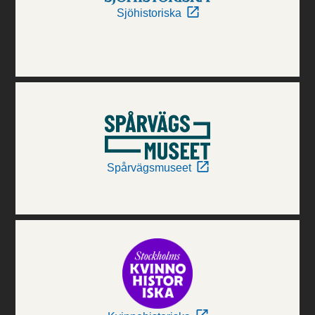
Sjöhistoriska
Spårvägsmuseet