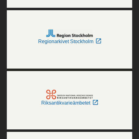
Regionarkivet Stockholm
Riksantikvarieämbetet