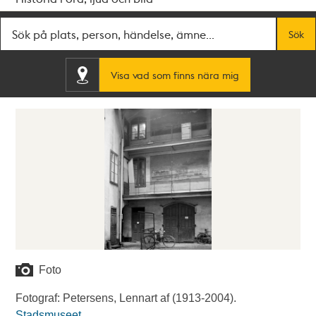
Fritextsök
Sök
Visa vad som finns nära mig
Foto
Fotograf: Petersens, Lennart af (1913-2004).
Stadsmuseet