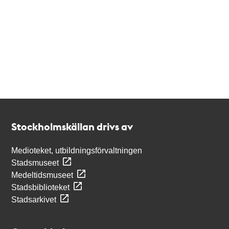
Kontakt
Stockholmskällan
Stockholmskällan drivs av
Medioteket, utbildningsförvaltningen
Stadsmuseet
Medeltidsmuseet
Stadsbiblioteket
Stadsarkivet