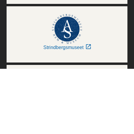
Strindbergsmuseet
Thielska Galleriet