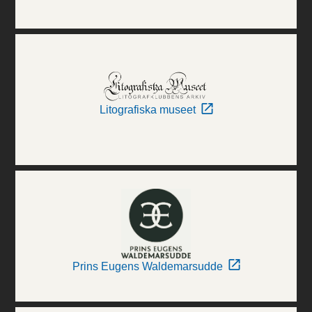
Litografiska museet
Prins Eugens Waldemarsudde