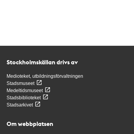
Kontakt
Stockholmskällan
Stockholmskällan drivs av
Medioteket, utbildningsförvaltningen
Stadsmuseet
Medeltidsmuseet
Stadsbiblioteket
Stadsarkivet
Om webbplatsen