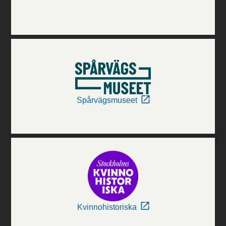
Spårvägsmuseet
Kvinnohistoriska