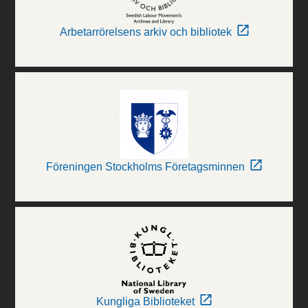
Arbetarrörelsens arkiv och bibliotek
Föreningen Stockholms Företagsminnen
Kungliga Biblioteket