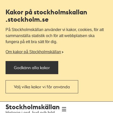
Kakor på stockholmskallan
.stockholm.se
På Stockholmskällan använder vi kakor, cookies, för att
sammanställa statistik och för att webbplatsen ska
fungera på ett bra sätt för dig.
Om kakor på Stockholmskällan
Godkänn alla kakor
Välj vilka kakor vi får använda
Till
Till
Stockholmskällan
navigationen
huvudinnehållet
Historia i ord, ljud och bild