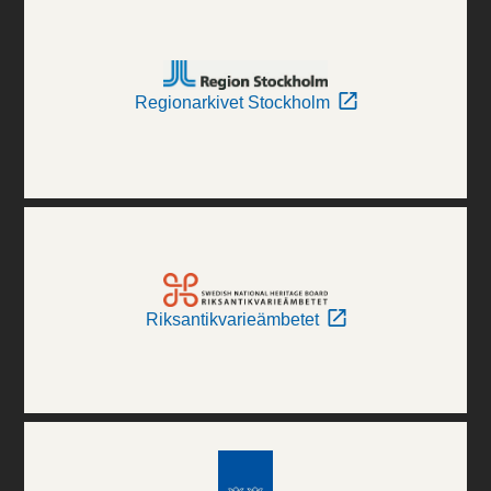
Regionarkivet Stockholm
Riksantikvarieämbetet