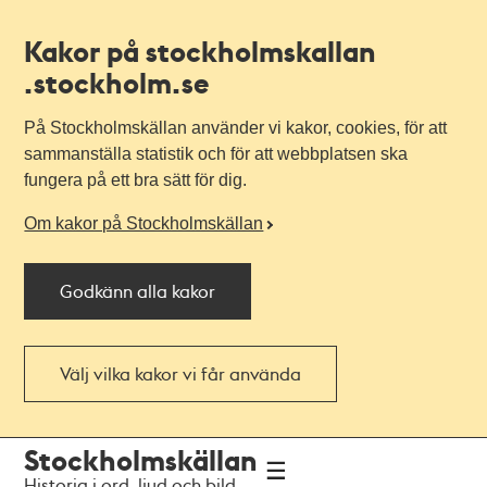
Kakor på stockholmskallan
.stockholm.se
På Stockholmskällan använder vi kakor, cookies, för att
sammanställa statistik och för att webbplatsen ska
fungera på ett bra sätt för dig.
Om kakor på Stockholmskällan
Godkänn alla kakor
Välj vilka kakor vi får använda
Till
Till
Stockholmskällan
navigationen
huvudinnehållet
Historia i ord, ljud och bild