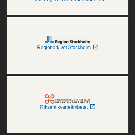
Regionarkivet Stockholm
Riksantikvarieämbetet