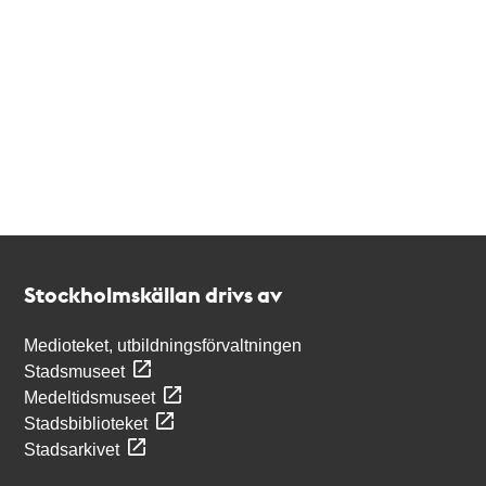
Kontakt
Stockholmskällan
Stockholmskällan drivs av
Medioteket, utbildningsförvaltningen
Stadsmuseet
Medeltidsmuseet
Stadsbiblioteket
Stadsarkivet