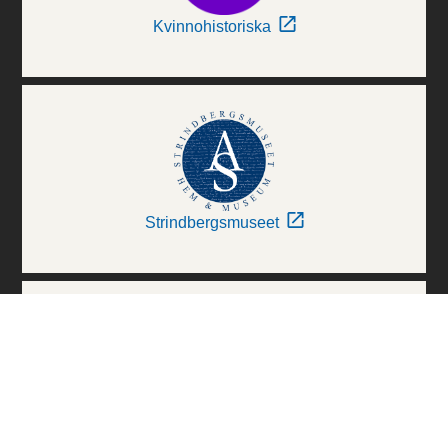
Kvinnohistoriska
Strindbergsmuseet
Thielska Galleriet