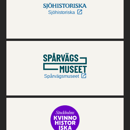
Sjöhistoriska
Spårvägsmuseet