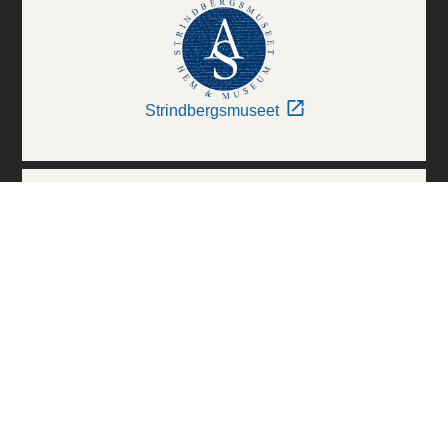
Strindbergsmuseet
Thielska Galleriet