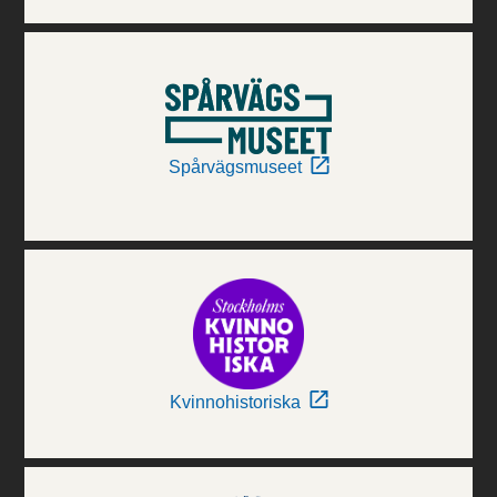
Spårvägsmuseet
Kvinnohistoriska