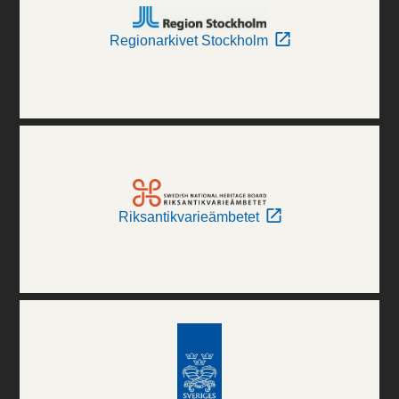
Regionarkivet Stockholm
Riksantikvarieämbetet