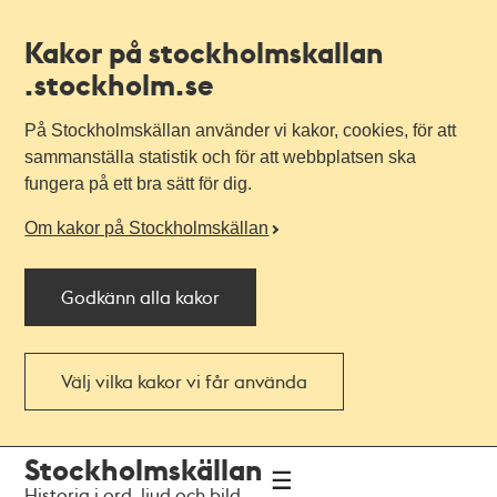
Kakor på stockholmskallan
.stockholm.se
På Stockholmskällan använder vi kakor, cookies, för att
sammanställa statistik och för att webbplatsen ska
fungera på ett bra sätt för dig.
Om kakor på Stockholmskällan
Godkänn alla kakor
Välj vilka kakor vi får använda
Till
Till
Stockholmskällan
navigationen
huvudinnehållet
Historia i ord, ljud och bild