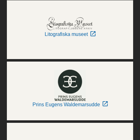
Litografiska museet
Prins Eugens Waldemarsudde