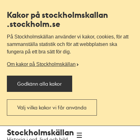
Kakor på stockholmskallan
.stockholm.se
På Stockholmskällan använder vi kakor, cookies, för att
sammanställa statistik och för att webbplatsen ska
fungera på ett bra sätt för dig.
Om kakor på Stockholmskällan
Godkänn alla kakor
Välj vilka kakor vi får använda
Till
Till
Stockholmskällan
navigationen
huvudinnehållet
Historia i ord, ljud och bild