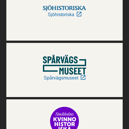
Sjöhistoriska
Spårvägsmuseet