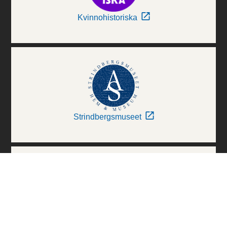
Kvinnohistoriska
Strindbergsmuseet
Thielska Galleriet