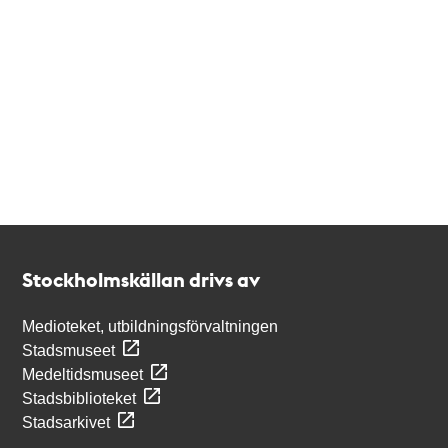
Kontakt
Stockholmskällan
Stockholmskällan drivs av
Medioteket, utbildningsförvaltningen
Stadsmuseet
Medeltidsmuseet
Stadsbiblioteket
Stadsarkivet