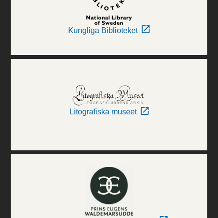
Kungliga Biblioteket
Litografiska museet