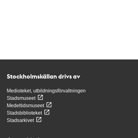
Kontakt
Stockholmskällan
Stockholmskällan drivs av
Medioteket, utbildningsförvaltningen
Stadsmuseet
Medeltidsmuseet
Stadsbiblioteket
Stadsarkivet