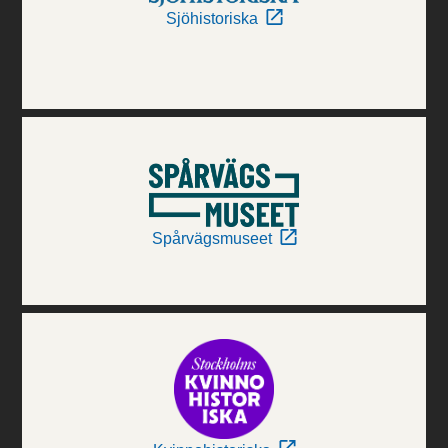
Sjöhistoriska
Spårvägsmuseet