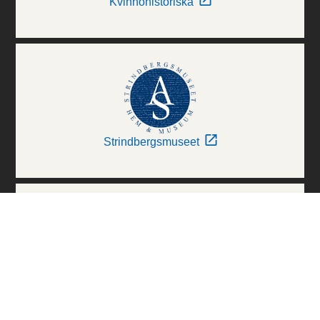
Kvinnohistoriska
Strindbergsmuseet
Thielska Galleriet