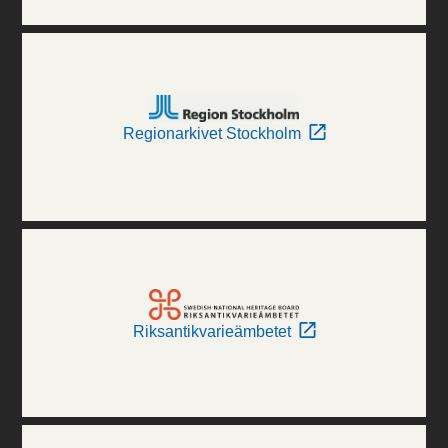
Regionarkivet Stockholm
Riksantikvarieämbetet