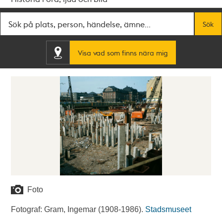
Fritextsök
Sök
Visa vad som finns nära mig
Foto
Fotograf: Gram, Ingemar (1908-1986).
Stadsmuseet