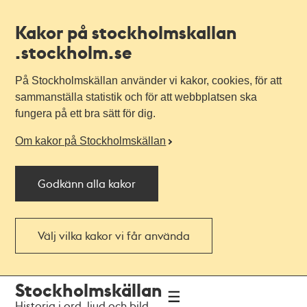
Kakor på stockholmskallan
.stockholm.se
På Stockholmskällan använder vi kakor, cookies, för att
sammanställa statistik och för att webbplatsen ska
fungera på ett bra sätt för dig.
Om kakor på Stockholmskällan
Godkänn alla kakor
Välj vilka kakor vi får använda
Till
Till
Stockholmskällan
navigationen
huvudinnehållet
Historia i ord, ljud och bild