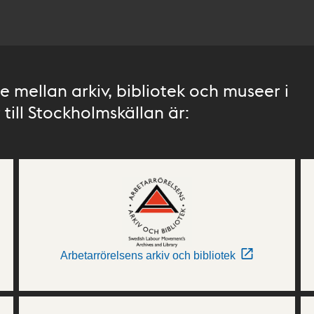
 mellan arkiv, bibliotek och museer i
till Stockholmskällan är:
Arbetarrörelsens arkiv och bibliotek