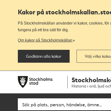
Kakor på stockholmskallan
.st
På Stockholmskällan använder vi kakor, cookies, för a
fungera på ett bra sätt för dig.
Om kakor på Stockholmskällan
Godkänn alla kakor
Välj vilka kak
Till
Till
Stockholmsk
navigationen
huvudinnehållet
Historia i ord, ljud oc
Fritextsök