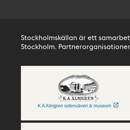
Stockholmskällan är ett samarbete
Stockholm. Partnerorganisationer 
K A Almgren sidenväveri & museum