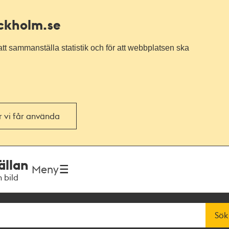
ockholm.se
tt sammanställa statistik och för att webbplatsen ska
or vi får använda
ällan
Meny
h bild
Sök