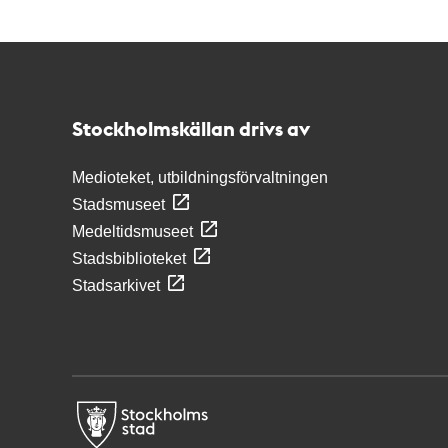
Kontakt
Stockholmskällan
Stockholmskällan drivs av
Medioteket, utbildningsförvaltningen
Stadsmuseet
Medeltidsmuseet
Stadsbiblioteket
Stadsarkivet