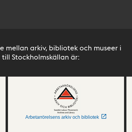
 mellan arkiv, bibliotek och museer i
till Stockholmskällan är:
Arbetarrörelsens arkiv och bibliotek