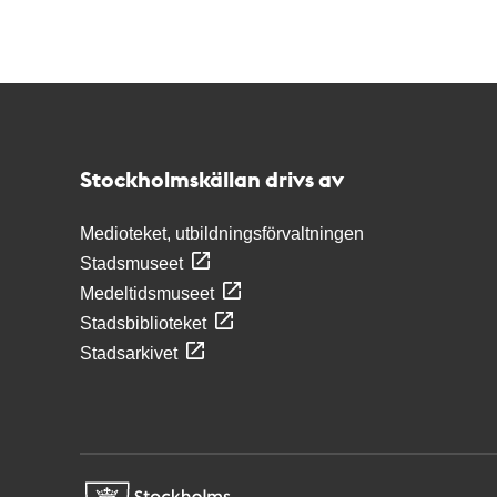
Kontakt
Stockholmskällan
Stockholmskällan drivs av
Medioteket, utbildningsförvaltningen
Stadsmuseet
Medeltidsmuseet
Stadsbiblioteket
Stadsarkivet