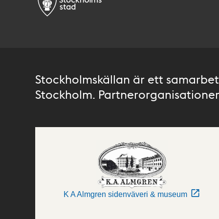
Stockholmskällan är ett samarbete
Stockholm. Partnerorganisationer 
K A Almgren sidenväveri & museum