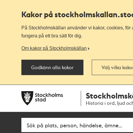
Kakor på stockholmskallan
.st
På Stockholmskällan använder vi kakor, cookies, för a
fungera på ett bra sätt för dig.
Om kakor på Stockholmskällan
Godkänn alla kakor
Välj vilka kak
Till
Till
Stockholmsk
navigationen
huvudinnehållet
Historia i ord, ljud oc
Fritextsök