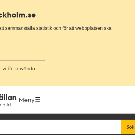
ockholm.se
tt sammanställa statistik och för att webbplatsen ska
or vi får använda
ällan
Meny
h bild
Sök