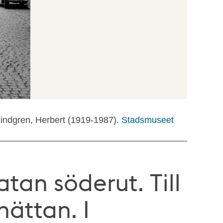
Lindgren, Herbert (1919-1987).
Stadsmuseet
an söderut. Till
hättan. I