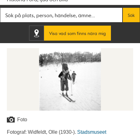
Fritextsök
Sök
Visa vad som finns nära mig
Foto
Fotograf: Widfeldt, Olle (1930-).
Stadsmuseet