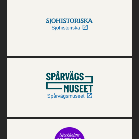
Sjöhistoriska
Spårvägsmuseet