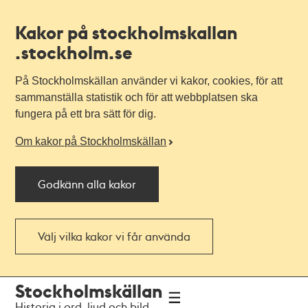
Kakor på stockholmskallan
.stockholm.se
På Stockholmskällan använder vi kakor, cookies, för att
sammanställa statistik och för att webbplatsen ska
fungera på ett bra sätt för dig.
Om kakor på Stockholmskällan
Godkänn alla kakor
Välj vilka kakor vi får använda
Till
Till
Stockholmskällan
navigationen
huvudinnehållet
Historia i ord, ljud och bild