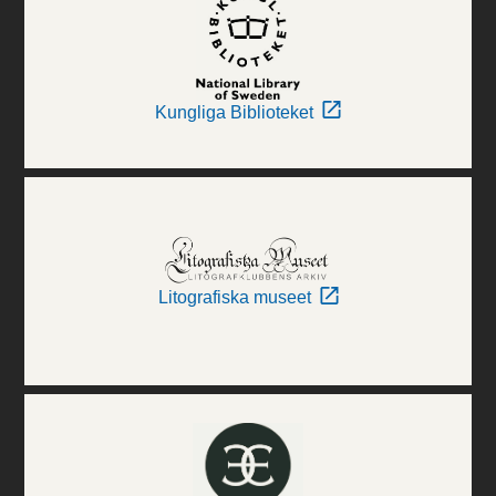
Kungliga Biblioteket
Litografiska museet