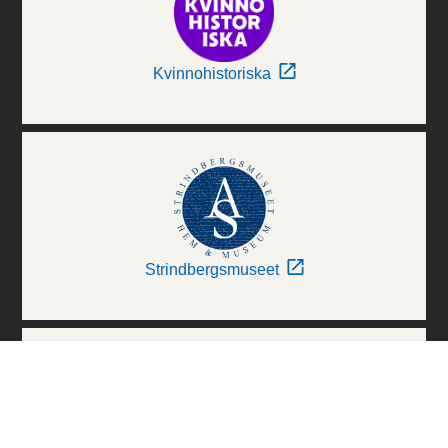
Kvinnohistoriska
Strindbergsmuseet