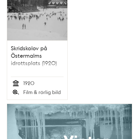
poster
och
teman
Skridskolov på
Östermalms
idrottsplats (1920)
1920
Tid
Film & rörlig bild
Typ