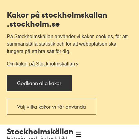
Kakor på stockholmskallan
.stockholm.se
På Stockholmskällan använder vi kakor, cookies, för att
sammanställa statistik och för att webbplatsen ska
fungera på ett bra sätt för dig.
Om kakor på Stockholmskällan
Godkänn alla kakor
Välj vilka kakor vi får använda
Till
Till
Stockholmskällan
navigationen
huvudinnehållet
Historia i ord, ljud och bild