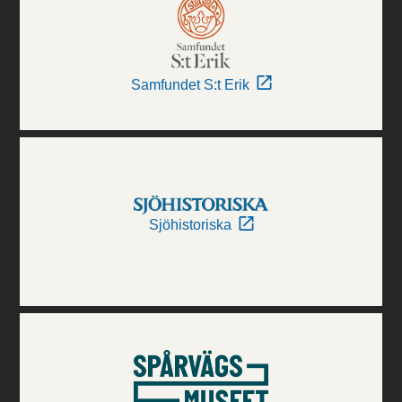
Samfundet S:t Erik
Sjöhistoriska