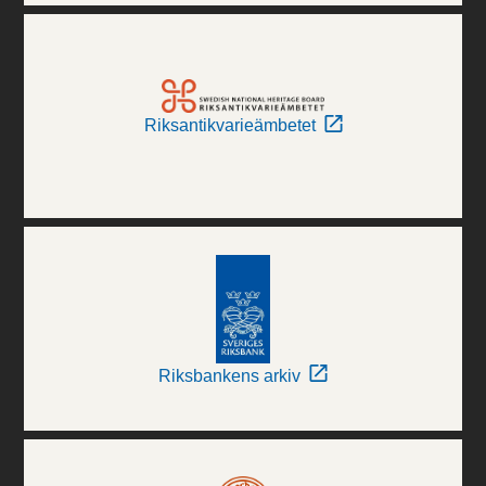
Riksantikvarieämbetet
Riksbankens arkiv