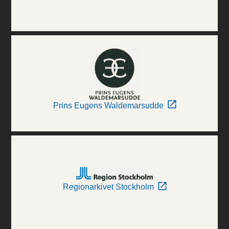
Prins Eugens Waldemarsudde
Regionarkivet Stockholm