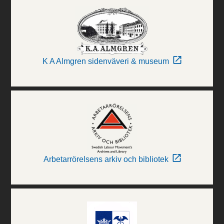
K A Almgren sidenväveri & museum
Arbetarrörelsens arkiv och bibliotek