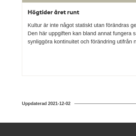
Högtider året runt
Kultur är inte något statiskt utan förändras g
Den här uppgiften kan bland annat fungera so
synliggöra kontinuitet och förändring utifrå
Uppdaterad
2021-12-02
Kontakt