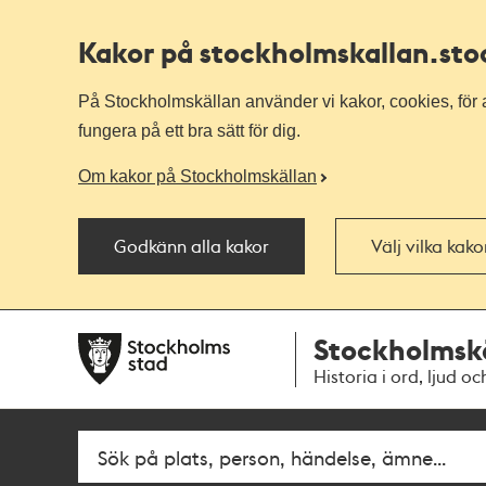
Kakor på stockholmskallan
.st
På Stockholmskällan använder vi kakor, cookies, för a
fungera på ett bra sätt för dig.
Om kakor på Stockholmskällan
Godkänn alla kakor
Välj vilka kak
Till
Till
Stockholmsk
navigationen
huvudinnehållet
Historia i ord, ljud oc
Fritextsök