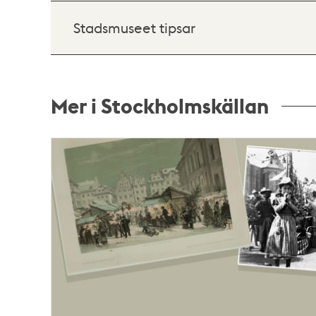
Stadsmuseet tipsar
Mer i Stockholmskällan
Relaterade
poster
och
teman