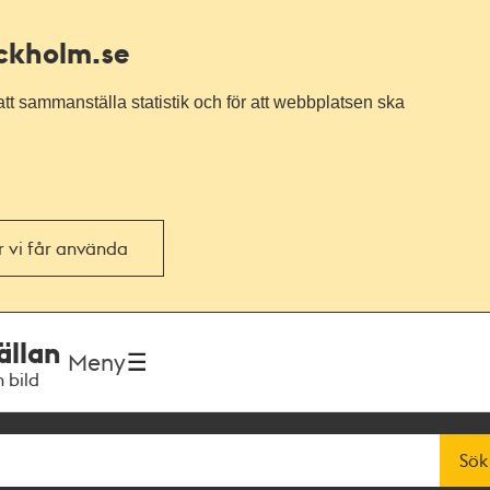
ockholm.se
tt sammanställa statistik och för att webbplatsen ska
or vi får använda
ällan
Meny
h bild
Sök