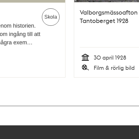
Valborgsmässoafton
Skola
Tantoberget 1928
enom historien.
m ingång till att
n några exem…
30 april 1928
Tid
Film & rörlig bild
Typ