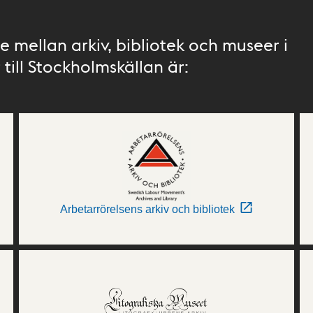
 mellan arkiv, bibliotek och museer i
till Stockholmskällan är:
Arbetarrörelsens arkiv och bibliotek