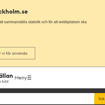
ockholm.se
tt sammanställa statistik och för att webbplatsen ska
or vi får använda
ällan
Meny
h bild
Sök