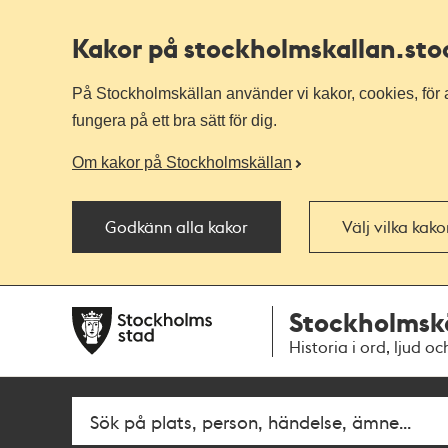
Kakor på stockholmskallan
.st
På Stockholmskällan använder vi kakor, cookies, för a
fungera på ett bra sätt för dig.
Om kakor på Stockholmskällan
Godkänn alla kakor
Välj vilka kak
Till
Till
Stockholmsk
navigationen
huvudinnehållet
Historia i ord, ljud oc
Fritextsök