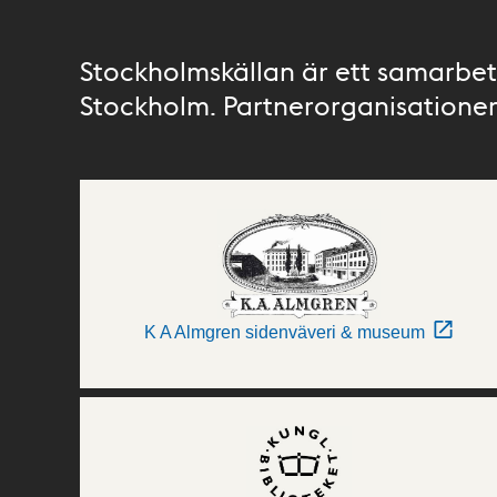
Stockholmskällan är ett samarbete
Stockholm. Partnerorganisationer 
K A Almgren sidenväveri & museum