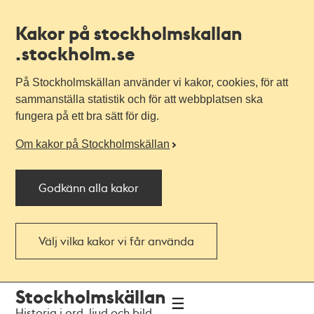
Kakor på stockholmskallan
.stockholm.se
På Stockholmskällan använder vi kakor, cookies, för att
sammanställa statistik och för att webbplatsen ska
fungera på ett bra sätt för dig.
Om kakor på Stockholmskällan
Godkänn alla kakor
Välj vilka kakor vi får använda
Till
Till
Stockholmskällan
navigationen
huvudinnehållet
Historia i ord, ljud och bild