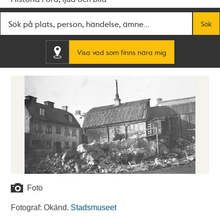
Fritextsök
Sök
Visa vad som finns nära mig
Foto
Fotograf: Okänd.
Stadsmuseet