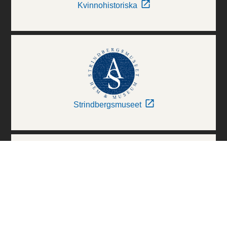
Kvinnohistoriska
Strindbergsmuseet
Thielska Galleriet