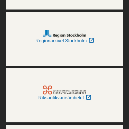
Regionarkivet Stockholm
Riksantikvarieämbetet