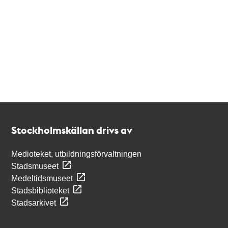
Kontakt
Stockholmskällan
Stockholmskällan drivs av
Medioteket, utbildningsförvaltningen
Stadsmuseet
Medeltidsmuseet
Stadsbiblioteket
Stadsarkivet