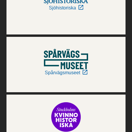
Sjöhistoriska
Spårvägsmuseet