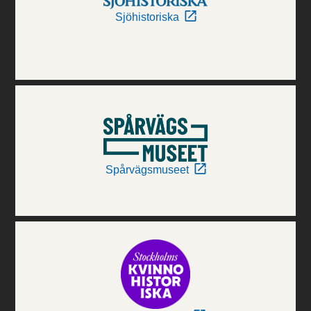
Sjöhistoriska
Spårvägsmuseet