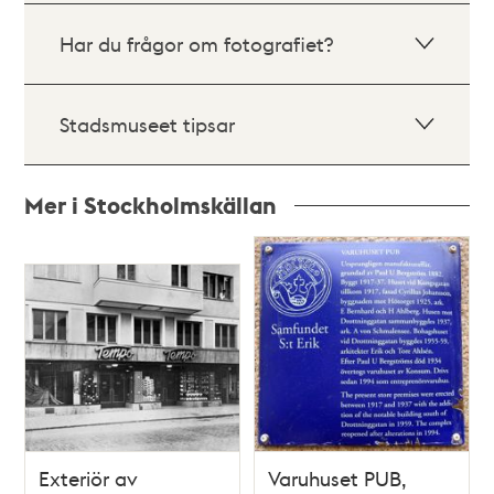
Har du frågor om fotografiet?
Stadsmuseet tipsar
Mer i Stockholmskällan
Relaterade
poster
och
teman
Exteriör av
Varuhuset PUB,