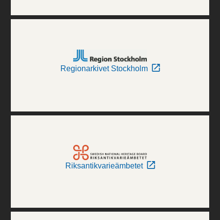
Regionarkivet Stockholm
Riksantikvarieämbetet