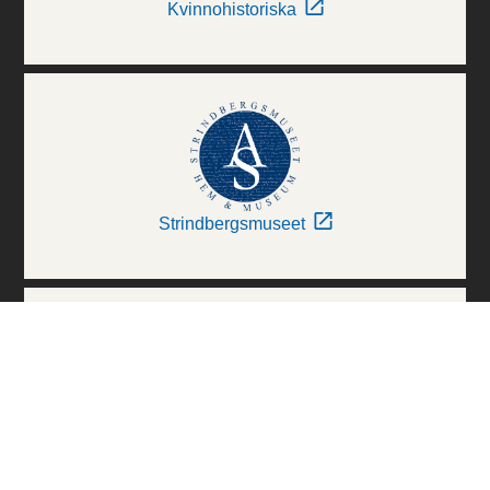
Kvinnohistoriska
Strindbergsmuseet
Thielska Galleriet