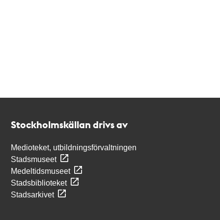
Kontakt
Stockholmskällan
Stockholmskällan drivs av
Medioteket, utbildningsförvaltningen
Stadsmuseet
Medeltidsmuseet
Stadsbiblioteket
Stadsarkivet