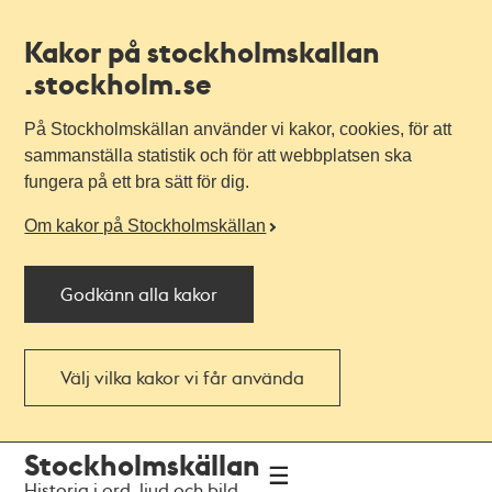
Kakor på stockholmskallan
.stockholm.se
På Stockholmskällan använder vi kakor, cookies, för att
sammanställa statistik och för att webbplatsen ska
fungera på ett bra sätt för dig.
Om kakor på Stockholmskällan
Godkänn alla kakor
Välj vilka kakor vi får använda
Till
Till
Stockholmskällan
navigationen
huvudinnehållet
Historia i ord, ljud och bild