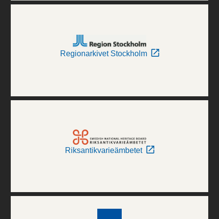
Regionarkivet Stockholm
Riksantikvarieämbetet