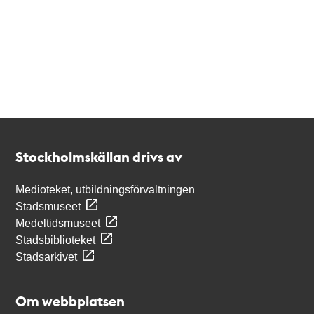
Kontakt
Stockholmskällan
Stockholmskällan drivs av
Medioteket, utbildningsförvaltningen
Stadsmuseet
Medeltidsmuseet
Stadsbiblioteket
Stadsarkivet
Om webbplatsen