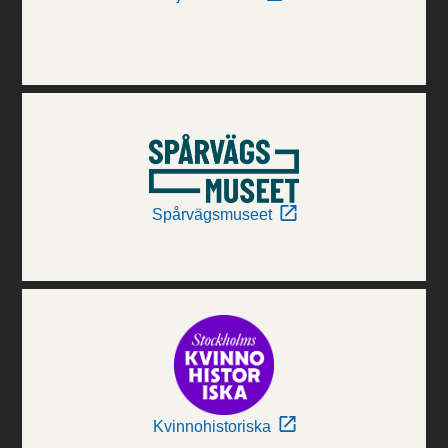
Spårvägsmuseet
Kvinnohistoriska