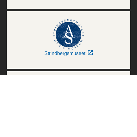
Strindbergsmuseet
Thielska Galleriet