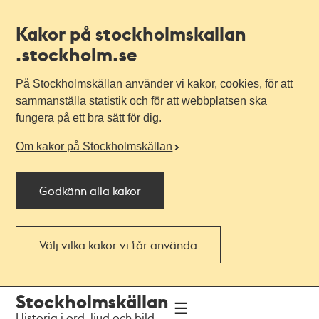
Kakor på stockholmskallan
.stockholm.se
På Stockholmskällan använder vi kakor, cookies, för att
sammanställa statistik och för att webbplatsen ska
fungera på ett bra sätt för dig.
Om kakor på Stockholmskällan
Godkänn alla kakor
Välj vilka kakor vi får använda
Till
Till
Stockholmskällan
navigationen
huvudinnehållet
Historia i ord, ljud och bild