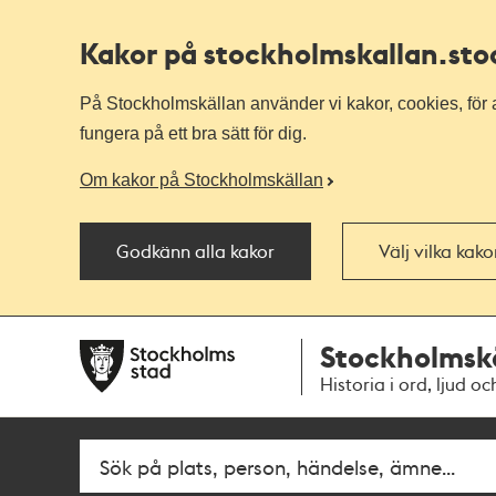
Kakor på stockholmskallan
.st
På Stockholmskällan använder vi kakor, cookies, för a
fungera på ett bra sätt för dig.
Om kakor på Stockholmskällan
Godkänn alla kakor
Välj vilka kak
Till
Till
Stockholmsk
navigationen
huvudinnehållet
Historia i ord, ljud oc
Fritextsök