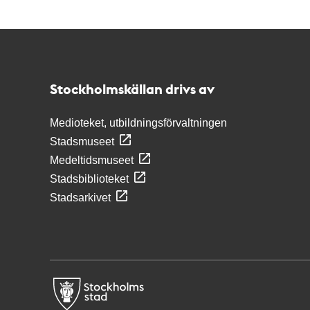
Kontakt
Stockholmskällan
Stockholmskällan drivs av
Medioteket, utbildningsförvaltningen
Stadsmuseet
Medeltidsmuseet
Stadsbiblioteket
Stadsarkivet