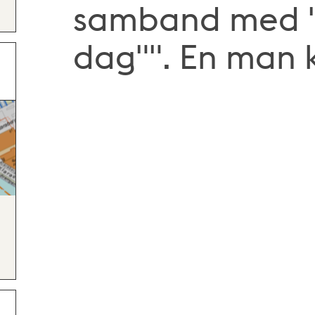
samband med ""F
dag"". En man kl