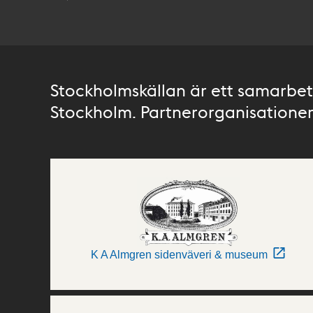
Stockholmskällan är ett samarbete
Stockholm. Partnerorganisationer 
K A Almgren sidenväveri & museum