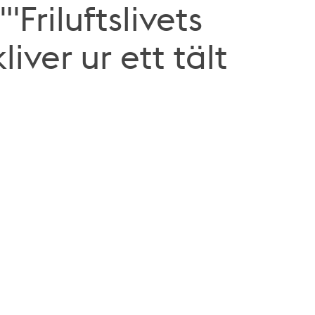
riluftslivets
iver ur ett tält