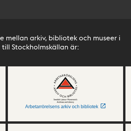
 mellan arkiv, bibliotek och museer i
till Stockholmskällan är:
Arbetarrörelsens arkiv och bibliotek