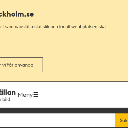
ockholm.se
tt sammanställa statistik och för att webbplatsen ska
or vi får använda
ällan
Meny
h bild
Sök