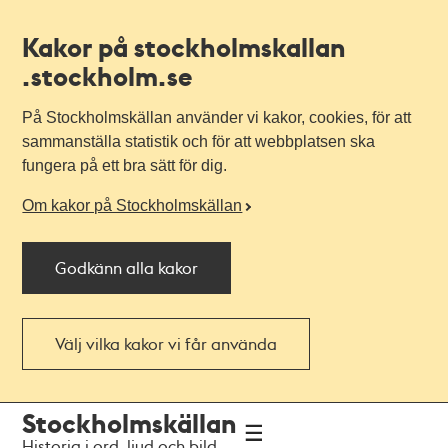
Kakor på stockholmskallan
.stockholm.se
På Stockholmskällan använder vi kakor, cookies, för att
sammanställa statistik och för att webbplatsen ska
fungera på ett bra sätt för dig.
Om kakor på Stockholmskällan
Godkänn alla kakor
Välj vilka kakor vi får använda
Till
Till
Stockholmskällan
navigationen
huvudinnehållet
Historia i ord, ljud och bild