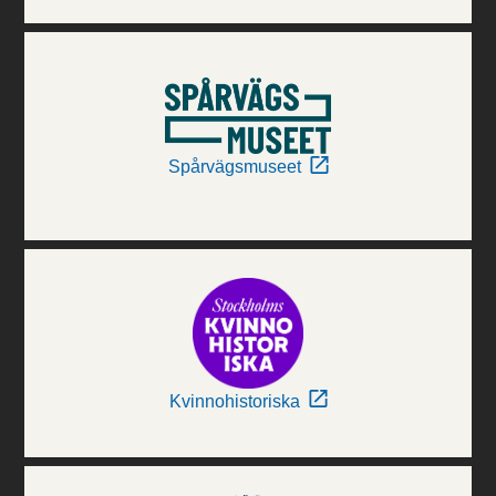
Spårvägsmuseet
Kvinnohistoriska