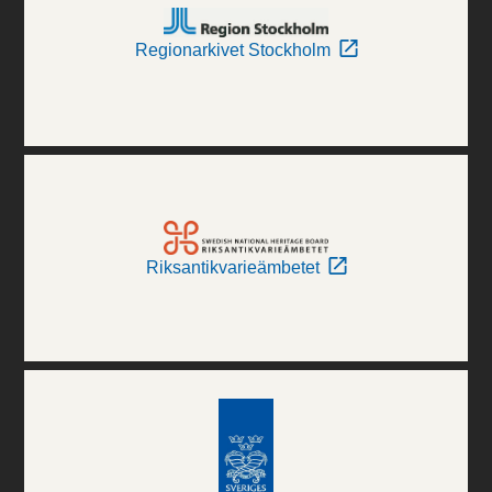
Regionarkivet Stockholm
Riksantikvarieämbetet