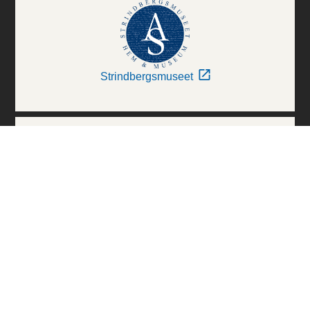
Strindbergsmuseet
Thielska Galleriet