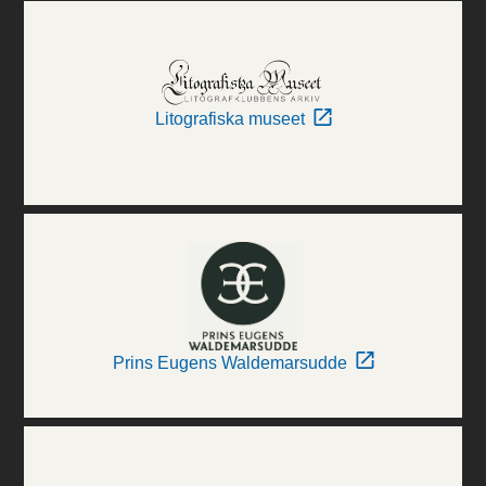
Litografiska museet
Prins Eugens Waldemarsudde