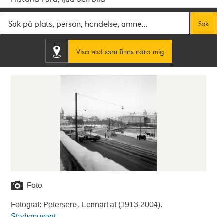
Fritextsök
Sök
Visa vad som finns nära mig
Foto
Fotograf: Petersens, Lennart af (1913-2004).
Stadsmuseet